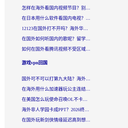
怎样在海外看国内视频节目？别再踩坑！留学生和海外华人的专属解决方案
在日本用什么软件看国内电视？这篇攻略帮你告别地域限制
12123在国外打不开吗？海外华人亲测有效的回国加速方案
在国外如何听国内的歌呢？留学生亲测有效的回国加速方案
如何在国外看腾讯视频不受区域限制？留学生亲测有效的回国加速指南
游戏vpn回国
国外可不可以打第九大陆？海外玩家国服畅玩终极指南（附3大热门游戏解决妙招）
在海外用什么加速器玩公主连结：Re？老玩家亲测的稳定方案来了
在美国怎么玩使命召唤OL不卡？海外党亲测有效的国服游戏加速器指南
海外非人学园卡成PPT？2026终极加速器指南：从暗区突围到王国纪元，一篇搞定
在国外玩新剑侠情缘延迟高到想摔手机？海外玩家亲测有效的加速器选择指南