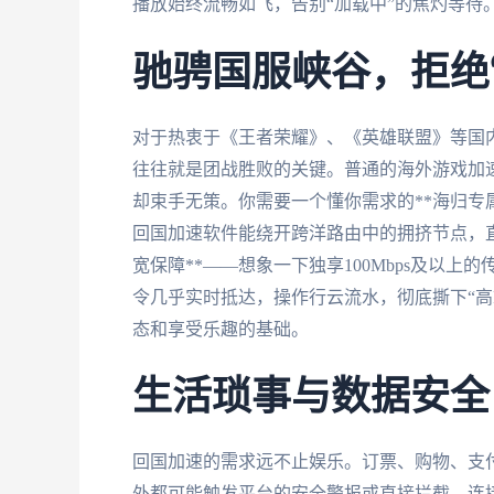
播放始终流畅如飞，告别“加载中”的焦灼等待
驰骋国服峡谷，拒绝“
对于热衷于《王者荣耀》、《英雄联盟》等国
往往就是团战胜败的关键。普通的海外游戏加
却束手无策。你需要一个懂你需求的**海归专属
回国加速软件能绕开跨洋路由中的拥挤节点，
宽保障**——想象一下独享100Mbps及以
令几乎实时抵达，操作行云流水，彻底撕下“高
态和享受乐趣的基础。
生活琐事与数据安全
回国加速的需求远不止娱乐。订票、购物、支付
外都可能触发平台的安全警报或直接拦截。连接