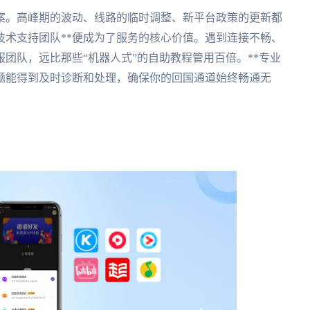
案。高峰期的波动、线路的临时调整、新平台政策的更新都
技术支持团队**便成为了服务的核心价值。遇到连接不畅、
团队，远比那些“机器人式”的自助教程管用百倍。**专业
着难题能得到及时诊断和处理，确保你的回国通道始终畅通无