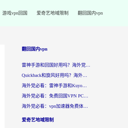
游戏vpn回国
爱奇艺地域限制
翻回国内vpn
翻回国内vpn
雷神手游和回国好用吗？海外党亲测：选对加速器才能无缝刷剧打游戏
Quickback和旋风好用吗？海外华人亲测：选对回国加速器才能无缝看央视5
海外党必看：雷神手游和Kuyo好用吗？3款回国加速器实测+避坑指南
海外党必看：免费回国VPN PC真的能用？附国内高速VPN选择全攻略
海外党必看：vpn加速器免费体验？选对回国加速器才能无缝刷国内剧玩国服
爱奇艺地域限制