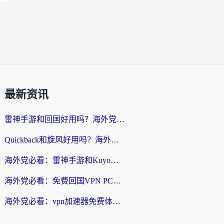
最新资讯
雷神手游和回国好用吗？海外党亲测：选对加速器才能无缝刷剧打游戏
Quickback和旋风好用吗？海外华人亲测：选对回国加速器才能无缝看央视5
海外党必看：雷神手游和Kuyo好用吗？3款回国加速器实测+避坑指南
海外党必看：免费回国VPN PC真的能用？附国内高速VPN选择全攻略
海外党必看：vpn加速器免费体验？选对回国加速器才能无缝刷国内剧玩国服