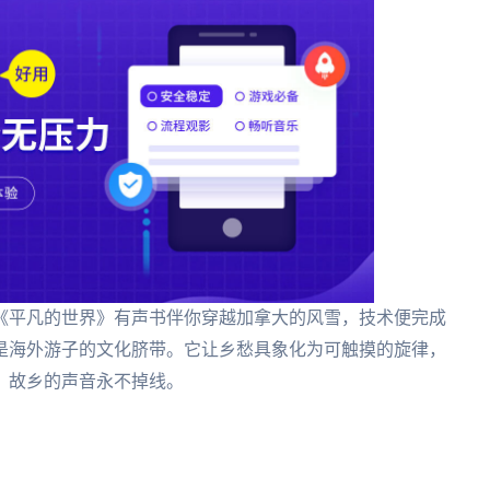
《平凡的世界》有声书伴你穿越加拿大的风雪，技术便完成
是海外游子的文化脐带。它让乡愁具象化为可触摸的旋律，
，故乡的声音永不掉线。