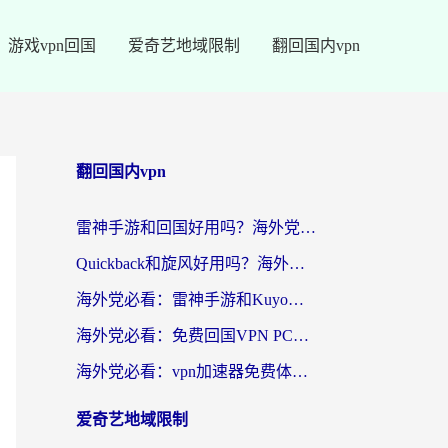
游戏vpn回国
爱奇艺地域限制
翻回国内vpn
翻回国内vpn
雷神手游和回国好用吗？海外党亲测：选对加速器才能无缝刷剧打游戏
Quickback和旋风好用吗？海外华人亲测：选对回国加速器才能无缝看央视5
海外党必看：雷神手游和Kuyo好用吗？3款回国加速器实测+避坑指南
海外党必看：免费回国VPN PC真的能用？附国内高速VPN选择全攻略
海外党必看：vpn加速器免费体验？选对回国加速器才能无缝刷国内剧玩国服
爱奇艺地域限制