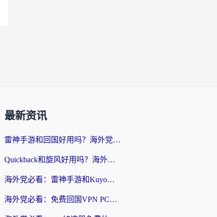
最新资讯
雷神手游和回国好用吗？海外党亲测：选对加速器才能无缝刷剧打游戏
Quickback和旋风好用吗？海外华人亲测：选对回国加速器才能无缝看央视5
海外党必看：雷神手游和Kuyo好用吗？3款回国加速器实测+避坑指南
海外党必看：免费回国VPN PC真的能用？附国内高速VPN选择全攻略