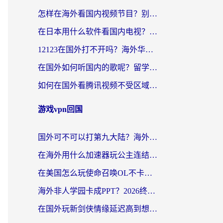
怎样在海外看国内视频节目？别再踩坑！留学生和海外华人的专属解决方案
在日本用什么软件看国内电视？这篇攻略帮你告别地域限制
12123在国外打不开吗？海外华人亲测有效的回国加速方案
在国外如何听国内的歌呢？留学生亲测有效的回国加速方案
如何在国外看腾讯视频不受区域限制？留学生亲测有效的回国加速指南
游戏vpn回国
国外可不可以打第九大陆？海外玩家国服畅玩终极指南（附3大热门游戏解决妙招）
在海外用什么加速器玩公主连结：Re？老玩家亲测的稳定方案来了
在美国怎么玩使命召唤OL不卡？海外党亲测有效的国服游戏加速器指南
海外非人学园卡成PPT？2026终极加速器指南：从暗区突围到王国纪元，一篇搞定
在国外玩新剑侠情缘延迟高到想摔手机？海外玩家亲测有效的加速器选择指南