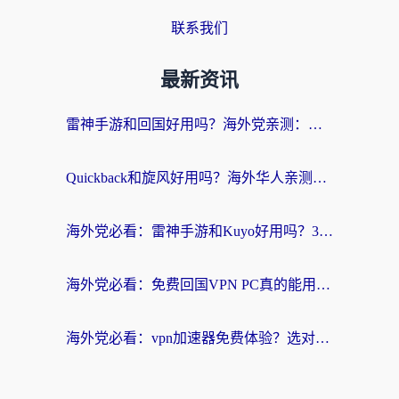
联系我们
最新资讯
雷神手游和回国好用吗？海外党亲测：选对加速器才能无缝刷剧打游戏
Quickback和旋风好用吗？海外华人亲测：选对回国加速器才能无缝看央视5
海外党必看：雷神手游和Kuyo好用吗？3款回国加速器实测+避坑指南
海外党必看：免费回国VPN PC真的能用？附国内高速VPN选择全攻略
海外党必看：vpn加速器免费体验？选对回国加速器才能无缝刷国内剧玩国服