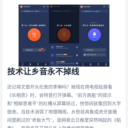
技术让乡音永不掉线
还记得文章开头伦敦的李琳吗？她现在用电视投屏看
《长相思》时，会特意打开弹幕。"前方高能"的提示
和"相柳意难平"的吐槽从屏幕掠过，恍惚间就像回到大学
宿舍。当技术消弭了地理隔阂，乡愁就具象成虎牙直播
间里刷过的"老板大气"，是网易云日推里突然响起的《稻