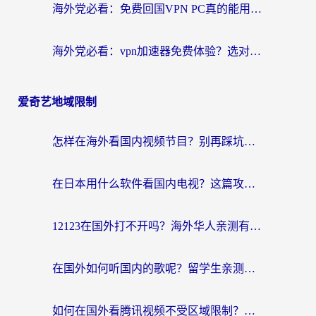
海外党必看：免费回国VPN PC真的能用？附国内高速VPN选择全攻略
海外党必看：vpn加速器免费体验？选对回国加速器才能无缝刷国内剧玩国服
爱奇艺地域限制
怎样在海外看国内视频节目？别再踩坑！留学生和海外华人的专属解决方案
在日本用什么软件看国内电视？这篇攻略帮你告别地域限制
12123在国外打不开吗？海外华人亲测有效的回国加速方案
在国外如何听国内的歌呢？留学生亲测有效的回国加速方案
如何在国外看腾讯视频不受区域限制？留学生亲测有效的回国加速指南