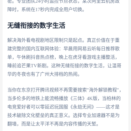
密。专业团队24小时监控节点状态，某次阿里云机房故
障时，系统在17秒内完成全用户切换。
无缝衔接的数字生活
解决海外看电视剧地区限制只是起点。真正价值在于重
建完整的国内互联网体验：早晨用网易云听每日推荐歌
单，午休刷抖音热点榜，晚上在虎牙看游戏主播整活，
睡前追芒果TV新剧。这种无缝衔接的数字生活，让温哥
华的冬夜也有了广州大排档的热闹。
当你在东京打开腾讯视频不再需要搜索"海外解锁教程"，
当多伦多的地铁上能流畅播放《三体》4K版，当柏林的
电竞爱好者可以零延迟玩国服《永劫无间》——这才是
技术破除文化壁垒的真正意义。选择专业加速器不是为
翻墙，而是让太平洋不再是内容传播的天堑。