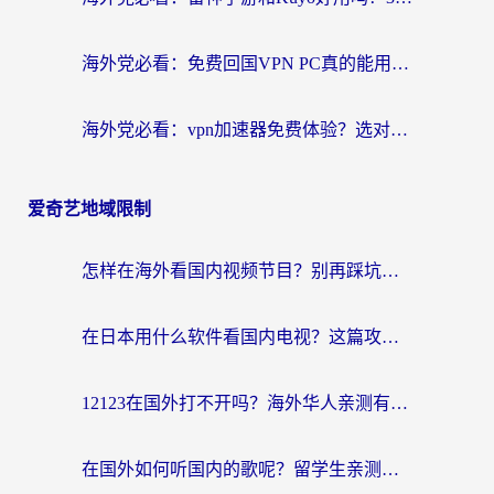
海外党必看：免费回国VPN PC真的能用？附国内高速VPN选择全攻略
海外党必看：vpn加速器免费体验？选对回国加速器才能无缝刷国内剧玩国服
爱奇艺地域限制
怎样在海外看国内视频节目？别再踩坑！留学生和海外华人的专属解决方案
在日本用什么软件看国内电视？这篇攻略帮你告别地域限制
12123在国外打不开吗？海外华人亲测有效的回国加速方案
在国外如何听国内的歌呢？留学生亲测有效的回国加速方案