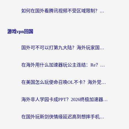
如何在国外看腾讯视频不受区域限制？留学生亲测有效的回国加速指南
游戏vpn回国
国外可不可以打第九大陆？海外玩家国服畅玩终极指南（附3大热门游戏解决妙招）
在海外用什么加速器玩公主连结：Re？老玩家亲测的稳定方案来了
在美国怎么玩使命召唤OL不卡？海外党亲测有效的国服游戏加速器指南
海外非人学园卡成PPT？2026终极加速器指南：从暗区突围到王国纪元，一篇搞定
在国外玩新剑侠情缘延迟高到想摔手机？海外玩家亲测有效的加速器选择指南