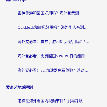
雷神手游和回国好用吗？海外党亲测：选对加速器才能无缝刷剧打游戏
Quickback和旋风好用吗？海外华人亲测：选对回国加速器才能无缝看央视5
海外党必看：雷神手游和Kuyo好用吗？3款回国加速器实测+避坑指南
海外党必看：免费回国VPN PC真的能用？附国内高速VPN选择全攻略
海外党必看：vpn加速器免费体验？选对回国加速器才能无缝刷国内剧玩国服
爱奇艺地域限制
怎样在海外看国内视频节目？别再踩坑！留学生和海外华人的专属解决方案