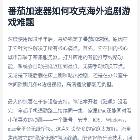
番茄加速器如何攻克海外追剧游
戏难题
深度使用超过半年后，最终锁定了
番茄加速器
。原因在
于它针对性解决了所有核心痛点。首先，它在国内核心
城市部署了密集服务器。打开应用的智能推荐线路功
能，系统会自动把延迟压到最低，无需手动切换节点。
无论是下班后躺在床上刷咪咕热播剧，还是在办公室午
休间隙刷几条B站短视频，高清播放都毫无负担。
最大的惊喜在于多设备支持。笔记本开着《狂飙》没看
完，拿起手机通勤路上接续同一集，家里iPad还能同时看
小孩喜欢的动画——一个账号，安卓、iOS、Windows、
mac全平台无缝衔接。这点对设备多的家庭太友好。流量
焦虑被它的"稳定无限"彻底终结。配合智能分流技术，回