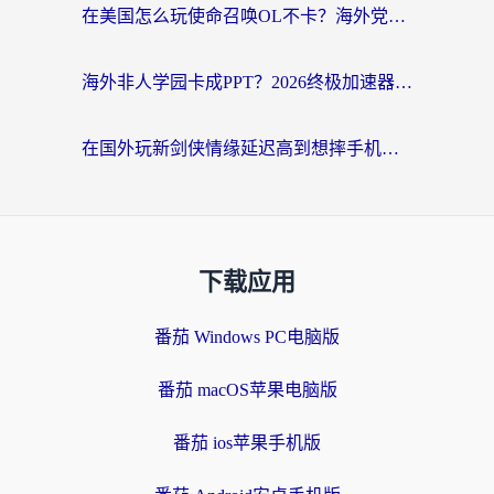
在美国怎么玩使命召唤OL不卡？海外党亲测有效的国服游戏加速器指南
海外非人学园卡成PPT？2026终极加速器指南：从暗区突围到王国纪元，一篇搞定
在国外玩新剑侠情缘延迟高到想摔手机？海外玩家亲测有效的加速器选择指南
下载应用
番茄 Windows PC电脑版
番茄 macOS苹果电脑版
番茄 ios苹果手机版