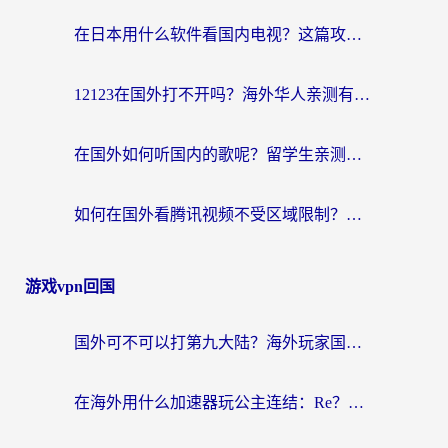
在日本用什么软件看国内电视？这篇攻略帮你告别地域限制
12123在国外打不开吗？海外华人亲测有效的回国加速方案
在国外如何听国内的歌呢？留学生亲测有效的回国加速方案
如何在国外看腾讯视频不受区域限制？留学生亲测有效的回国加速指南
游戏vpn回国
国外可不可以打第九大陆？海外玩家国服畅玩终极指南（附3大热门游戏解决妙招）
在海外用什么加速器玩公主连结：Re？老玩家亲测的稳定方案来了