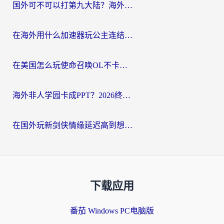
国外可不可以打第九大陆？海外玩家国服畅玩终极指南（附3大热门游戏解决妙招）
在海外用什么加速器玩公主连结：Re？老玩家亲测的稳定方案来了
在美国怎么玩使命召唤OL不卡？海外党亲测有效的国服游戏加速器指南
海外非人学园卡成PPT？2026终极加速器指南：从暗区突围到王国纪元，一篇搞定
在国外玩新剑侠情缘延迟高到想摔手机？海外玩家亲测有效的加速器选择指南
下载应用
番茄 Windows PC电脑版