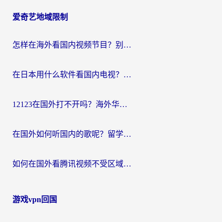
爱奇艺地域限制
怎样在海外看国内视频节目？别再踩坑！留学生和海外华人的专属解决方案
在日本用什么软件看国内电视？这篇攻略帮你告别地域限制
12123在国外打不开吗？海外华人亲测有效的回国加速方案
在国外如何听国内的歌呢？留学生亲测有效的回国加速方案
如何在国外看腾讯视频不受区域限制？留学生亲测有效的回国加速指南
游戏vpn回国