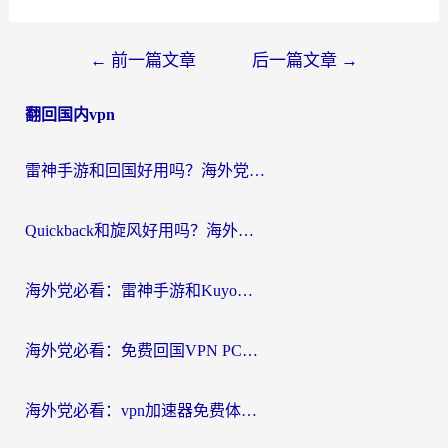
文
←
前一篇文章
后一篇文章
→
章
翻回国内vpn
导
航
雷神手游和回国好用吗？海外党亲测：选对加速器才能无缝刷剧打游戏
Quickback和旋风好用吗？海外华人亲测：选对回国加速器才能无缝看央视5
海外党必看：雷神手游和Kuyo好用吗？3款回国加速器实测+避坑指南
海外党必看：免费回国VPN PC真的能用？附国内高速VPN选择全攻略
海外党必看：vpn加速器免费体验？选对回国加速器才能无缝刷国内剧玩国服