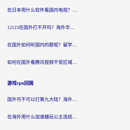
在日本用什么软件看国内电视？这篇攻略帮你告别地域限制
12123在国外打不开吗？海外华人亲测有效的回国加速方案
在国外如何听国内的歌呢？留学生亲测有效的回国加速方案
如何在国外看腾讯视频不受区域限制？留学生亲测有效的回国加速指南
游戏vpn回国
国外可不可以打第九大陆？海外玩家国服畅玩终极指南（附3大热门游戏解决妙招）
在海外用什么加速器玩公主连结：Re？老玩家亲测的稳定方案来了