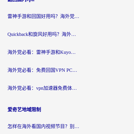
导
航
雷神手游和回国好用吗？海外党亲测：选对加速器才能无缝刷剧打游戏
Quickback和旋风好用吗？海外华人亲测：选对回国加速器才能无缝看央视5
海外党必看：雷神手游和Kuyo好用吗？3款回国加速器实测+避坑指南
海外党必看：免费回国VPN PC真的能用？附国内高速VPN选择全攻略
海外党必看：vpn加速器免费体验？选对回国加速器才能无缝刷国内剧玩国服
爱奇艺地域限制
怎样在海外看国内视频节目？别再踩坑！留学生和海外华人的专属解决方案