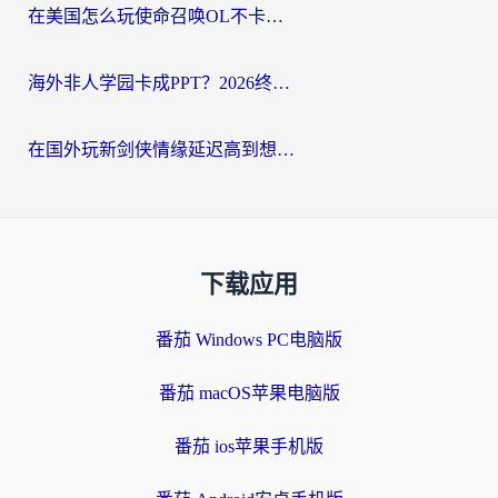
在美国怎么玩使命召唤OL不卡？海外党亲测有效的国服游戏加速器指南
海外非人学园卡成PPT？2026终极加速器指南：从暗区突围到王国纪元，一篇搞定
在国外玩新剑侠情缘延迟高到想摔手机？海外玩家亲测有效的加速器选择指南
下载应用
番茄 Windows PC电脑版
番茄 macOS苹果电脑版
番茄 ios苹果手机版