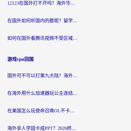
12123在国外打不开吗？海外华人亲测有效的回国加速方案
在国外如何听国内的歌呢？留学生亲测有效的回国加速方案
如何在国外看腾讯视频不受区域限制？留学生亲测有效的回国加速指南
游戏vpn回国
国外可不可以打第九大陆？海外玩家国服畅玩终极指南（附3大热门游戏解决妙招）
在海外用什么加速器玩公主连结：Re？老玩家亲测的稳定方案来了
在美国怎么玩使命召唤OL不卡？海外党亲测有效的国服游戏加速器指南
海外非人学园卡成PPT？2026终极加速器指南：从暗区突围到王国纪元，一篇搞定