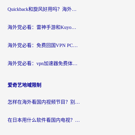
Quickback和旋风好用吗？海外华人亲测：选对回国加速器才能无缝看央视5
海外党必看：雷神手游和Kuyo好用吗？3款回国加速器实测+避坑指南
海外党必看：免费回国VPN PC真的能用？附国内高速VPN选择全攻略
海外党必看：vpn加速器免费体验？选对回国加速器才能无缝刷国内剧玩国服
爱奇艺地域限制
怎样在海外看国内视频节目？别再踩坑！留学生和海外华人的专属解决方案
在日本用什么软件看国内电视？这篇攻略帮你告别地域限制