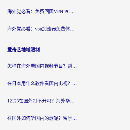
海外党必看：免费回国VPN PC真的能用？附国内高速VPN选择全攻略
海外党必看：vpn加速器免费体验？选对回国加速器才能无缝刷国内剧玩国服
爱奇艺地域限制
怎样在海外看国内视频节目？别再踩坑！留学生和海外华人的专属解决方案
在日本用什么软件看国内电视？这篇攻略帮你告别地域限制
12123在国外打不开吗？海外华人亲测有效的回国加速方案
在国外如何听国内的歌呢？留学生亲测有效的回国加速方案