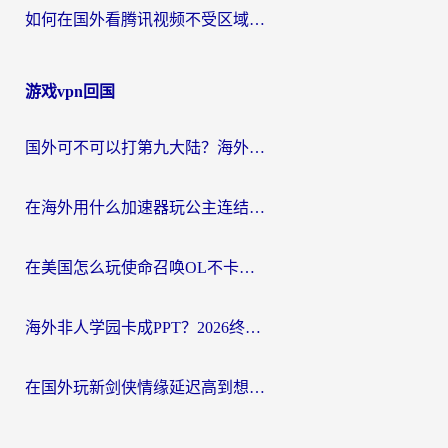
如何在国外看腾讯视频不受区域限制？留学生亲测有效的回国加速指南
游戏vpn回国
国外可不可以打第九大陆？海外玩家国服畅玩终极指南（附3大热门游戏解决妙招）
在海外用什么加速器玩公主连结：Re？老玩家亲测的稳定方案来了
在美国怎么玩使命召唤OL不卡？海外党亲测有效的国服游戏加速器指南
海外非人学园卡成PPT？2026终极加速器指南：从暗区突围到王国纪元，一篇搞定
在国外玩新剑侠情缘延迟高到想摔手机？海外玩家亲测有效的加速器选择指南