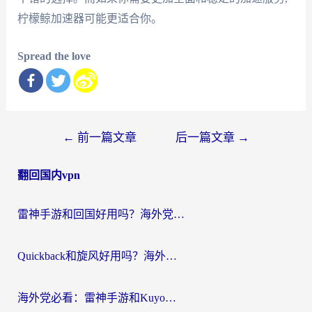
柠檬鲸加速器可能更适合你。
Spread the love
文
←
前一篇文章
后一篇文章
→
章
翻回国内vpn
导
航
雷神手游和回国好用吗？海外党亲测：选对加速器才能无缝刷剧打游戏
Quickback和旋风好用吗？海外华人亲测：选对回国加速器才能无缝看央视5
海外党必看：雷神手游和Kuyo好用吗？3款回国加速器实测+避坑指南