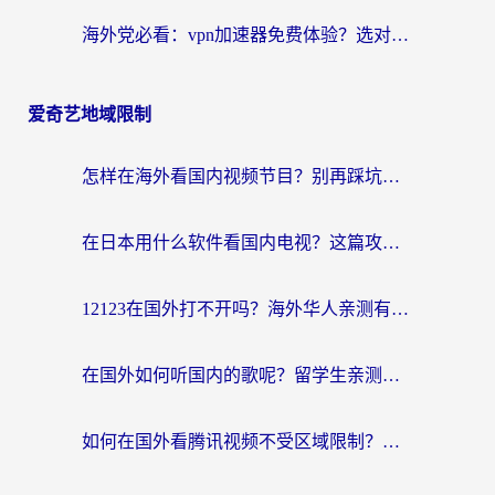
海外党必看：vpn加速器免费体验？选对回国加速器才能无缝刷国内剧玩国服
爱奇艺地域限制
怎样在海外看国内视频节目？别再踩坑！留学生和海外华人的专属解决方案
在日本用什么软件看国内电视？这篇攻略帮你告别地域限制
12123在国外打不开吗？海外华人亲测有效的回国加速方案
在国外如何听国内的歌呢？留学生亲测有效的回国加速方案
如何在国外看腾讯视频不受区域限制？留学生亲测有效的回国加速指南