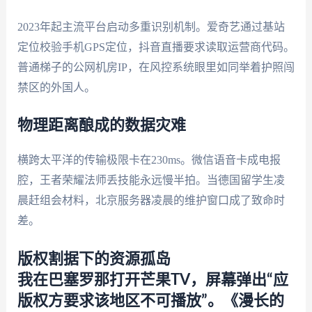
2023年起主流平台启动多重识别机制。爱奇艺通过基站
定位校验手机GPS定位，抖音直播要求读取运营商代码。
普通梯子的公网机房IP，在风控系统眼里如同举着护照闯
禁区的外国人。
物理距离酿成的数据灾难
横跨太平洋的传输极限卡在230ms。微信语音卡成电报
腔，王者荣耀法师丢技能永远慢半拍。当德国留学生凌
晨赶组会材料，北京服务器凌晨的维护窗口成了致命时
差。
版权割据下的资源孤岛
我在巴塞罗那打开芒果TV，屏幕弹出“应
版权方要求该地区不可播放”。《漫长的