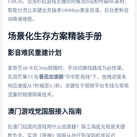
130GB。当洛杉矶游戏主播同时推流B站和传输8K素材，
智能分流让关键业务独享100Mbps黄金信道，后台更新自
动降速维稳。
场景化生存方案精装手册
影音难民重建计划
爱奇艺4K卡在360p转圈时，手动切换线路成为必修课。
实测芒果TV在
番茄加速器
“华中影视线”下，拖拽进度条
响应速度从7秒缩至0.3秒。关键在于视频平台专线与常规
流量的物理隔离技术。
澳门游戏党国服接入指南
在澳门玩国内游戏用什么加速器？珠江海底光缆是关键
胜负手。实测《原神》国服从氹仔到深圳机房延迟