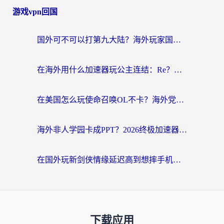
游戏vpn回国
国外可不可以打第九大陆？海外玩家国服畅玩终极指南（附3大热门游戏解决妙招）
在海外用什么加速器玩公主连结：Re？老玩家亲测的稳定方案来了
在美国怎么玩使命召唤OL不卡？海外党亲测有效的国服游戏加速器指南
海外非人学园卡成PPT？2026终极加速器指南：从暗区突围到王国纪元，一篇搞定
在国外玩新剑侠情缘延迟高到想摔手机？海外玩家亲测有效的加速器选择指南
下载应用