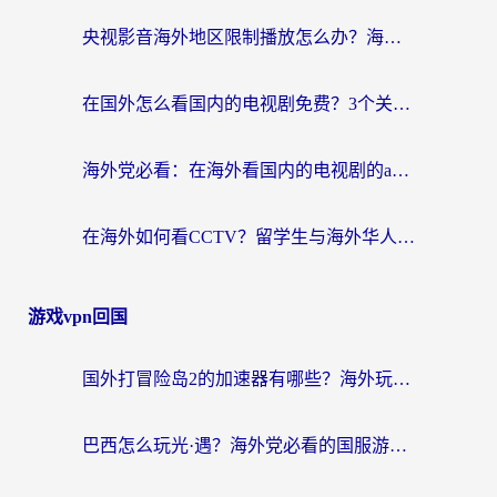
央视影音海外地区限制播放怎么办？海外华人必看的追剧自由指南
在国外怎么看国内的电视剧免费？3个关键步骤+1款靠谱加速器帮你搞定
海外党必看：在海外看国内的电视剧的app选对了吗？3步解决地域限制烦恼
在海外如何看CCTV？留学生与海外华人的实用回国加速指南
游戏vpn回国
国外打冒险岛2的加速器有哪些？海外玩家国服畅玩全攻略（附实测推荐）
巴西怎么玩光·遇？海外党必看的国服游戏加速器选择指南（附3款热门游戏实测）