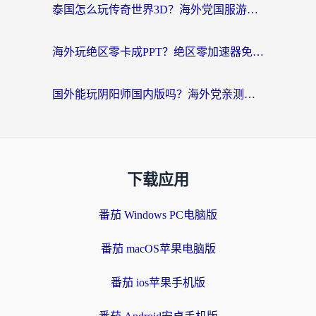
泰国怎么玩传奇世界3D？海外党国服游戏加速终极指南（附非洲欧洲热门游戏解决方案）
海外玩绝区零卡成PPT？绝区零加速器免费的推荐+实用技巧，附墨西哥玩谁是卧底美国玩和平精英攻略
国外能玩阴阳师国内版吗？海外党亲测有效的国服游戏加速指南
下载应用
番茄 Windows PC电脑版
番茄 macOS苹果电脑版
番茄 ios苹果手机版