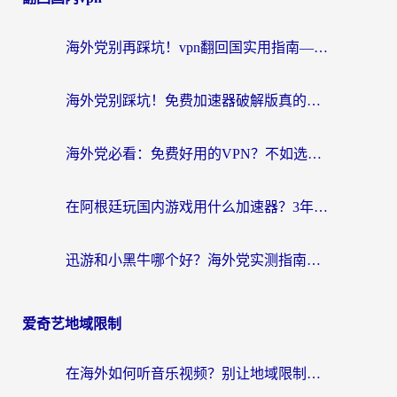
海外党别再踩坑！vpn翻回国实用指南——选对加速器，国内资源无缝用
海外党别踩坑！免费加速器破解版真的能用？教你无缝访问国内资源的正确姿势
海外党必看：免费好用的VPN？不如选对转国内加速器实现无缝追剧
在阿根廷玩国内游戏用什么加速器？3年海外党亲测实用指南
迅游和小黑牛哪个好？海外党实测指南，选对中国地址加速器才能无缝刷国内资源
爱奇艺地域限制
在海外如何听音乐视频？别让地域限制挡住你的华语旋律