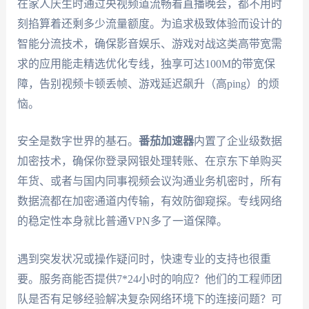
在家人庆生时通过央视频道流畅看直播晚会，都不用时
刻掐算着还剩多少流量额度。为追求极致体验而设计的
智能分流技术，确保影音娱乐、游戏对战这类高带宽需
求的应用能走精选优化专线，独享可达100M的带宽保
障，告别视频卡顿丢帧、游戏延迟飙升（高ping）的烦
恼。
安全是数字世界的基石。
番茄加速器
内置了企业级数据
加密技术，确保你登录网银处理转账、在京东下单购买
年货、或者与国内同事视频会议沟通业务机密时，所有
数据流都在加密通道内传输，有效防御窥探。专线网络
的稳定性本身就比普通VPN多了一道保障。
遇到突发状况或操作疑问时，快速专业的支持也很重
要。服务商能否提供7*24小时的响应？他们的工程师团
队是否有足够经验解决复杂网络环境下的连接问题？可