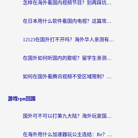
怎样在海外看国内视频节目？别再踩坑！留学生和海外华人的专属解决方案
在日本用什么软件看国内电视？这篇攻略帮你告别地域限制
12123在国外打不开吗？海外华人亲测有效的回国加速方案
在国外如何听国内的歌呢？留学生亲测有效的回国加速方案
如何在国外看腾讯视频不受区域限制？留学生亲测有效的回国加速指南
游戏vpn回国
国外可不可以打第九大陆？海外玩家国服畅玩终极指南（附3大热门游戏解决妙招）
在海外用什么加速器玩公主连结：Re？老玩家亲测的稳定方案来了