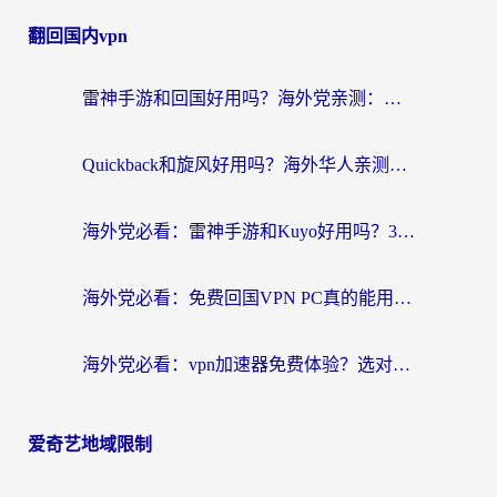
翻回国内vpn
雷神手游和回国好用吗？海外党亲测：选对加速器才能无缝刷剧打游戏
Quickback和旋风好用吗？海外华人亲测：选对回国加速器才能无缝看央视5
海外党必看：雷神手游和Kuyo好用吗？3款回国加速器实测+避坑指南
海外党必看：免费回国VPN PC真的能用？附国内高速VPN选择全攻略
海外党必看：vpn加速器免费体验？选对回国加速器才能无缝刷国内剧玩国服
爱奇艺地域限制