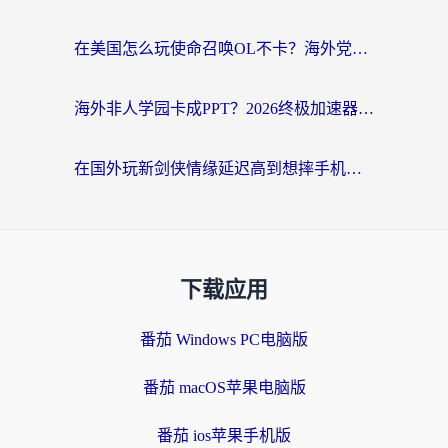
在美国怎么玩使命召唤OL不卡？海外党亲测有效的国服游戏加速器指南
海外非人学园卡成PPT？2026终极加速器指南：从暗区突围到王国纪元，一篇搞定
在国外玩新剑侠情缘延迟高到想摔手机？海外玩家亲测有效的加速器选择指南
下载应用
番茄 Windows PC电脑版
番茄 macOS苹果电脑版
番茄 ios苹果手机版