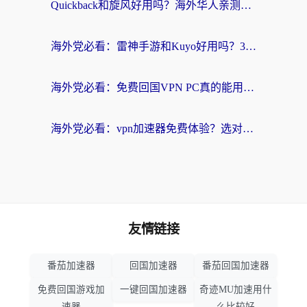
Quickback和旋风好用吗？海外华人亲测：选对回国加速器才能无缝看央视5
海外党必看：雷神手游和Kuyo好用吗？3款回国加速器实测+避坑指南
海外党必看：免费回国VPN PC真的能用？附国内高速VPN选择全攻略
海外党必看：vpn加速器免费体验？选对回国加速器才能无缝刷国内剧玩国服
友情链接
番茄加速器
回国加速器
番茄回国加速器
免费回国游戏加
一键回国加速器
奇迹MU加速用什
速器
么比较好