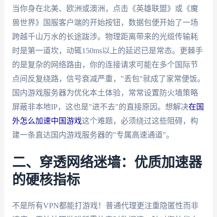
当你身在北美、欧洲或澳洲，点击《英雄联盟》或《魔
兽世界》国服客户端的开始按钮，数据包便开始了一场
跨越千山万水的长途跋涉。物理距离带来的光缆传输耗
时是第一道坎，动辄150ms以上的延迟已是常态。更棘手
的是复杂的网络路由，你的连接请求可能在多个国际节
点间反复绕路，信号衰减严重，"丢包"就成了家常便饭。
国内游戏服务器为优化本土体验，常常设置防火墙策略
屏蔽非本地IP，这也是"进不去"的直接原因。想解决
在国
外怎么加速中国游戏
这个难题，必须绕过这些阻碍，构
建一条直达国内游戏服务器的"专属高速通道"。
二、穿透网络迷墙：优质加速器
的硬核指标
不是所有VPN都能打游戏！普通代理更注重隐匿性而非