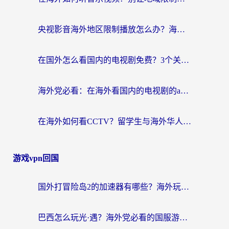
央视影音海外地区限制播放怎么办？海外华人必看的追剧自由指南
在国外怎么看国内的电视剧免费？3个关键步骤+1款靠谱加速器帮你搞定
海外党必看：在海外看国内的电视剧的app选对了吗？3步解决地域限制烦恼
在海外如何看CCTV？留学生与海外华人的实用回国加速指南
游戏vpn回国
国外打冒险岛2的加速器有哪些？海外玩家国服畅玩全攻略（附实测推荐）
巴西怎么玩光·遇？海外党必看的国服游戏加速器选择指南（附3款热门游戏实测）