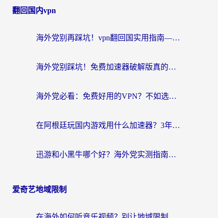
翻回国内vpn
海外党别再踩坑！vpn翻回国实用指南——选对加速器，国内资源无缝用
海外党别踩坑！免费加速器破解版真的能用？教你无缝访问国内资源的正确姿势
海外党必看：免费好用的VPN？不如选对转国内加速器实现无缝追剧
在阿根廷玩国内游戏用什么加速器？3年海外党亲测实用指南
迅游和小黑牛哪个好？海外党实测指南，选对中国地址加速器才能无缝刷国内资源
爱奇艺地域限制
在海外如何听音乐视频？别让地域限制挡住你的华语旋律