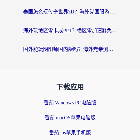
泰国怎么玩传奇世界3D？海外党国服游戏加速终极指南（附非洲欧洲热门游戏解决方案）
海外玩绝区零卡成PPT？绝区零加速器免费的推荐+实用技巧，附墨西哥玩谁是卧底美国玩和平精英攻略
国外能玩阴阳师国内版吗？海外党亲测有效的国服游戏加速指南
下载应用
番茄 Windows PC电脑版
番茄 macOS苹果电脑版
番茄 ios苹果手机版