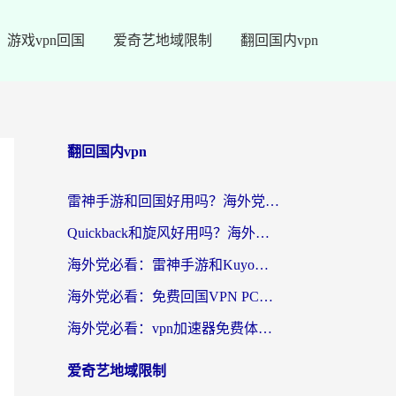
游戏vpn回国
爱奇艺地域限制
翻回国内vpn
翻回国内vpn
雷神手游和回国好用吗？海外党亲测：选对加速器才能无缝刷剧打游戏
Quickback和旋风好用吗？海外华人亲测：选对回国加速器才能无缝看央视5
海外党必看：雷神手游和Kuyo好用吗？3款回国加速器实测+避坑指南
海外党必看：免费回国VPN PC真的能用？附国内高速VPN选择全攻略
海外党必看：vpn加速器免费体验？选对回国加速器才能无缝刷国内剧玩国服
爱奇艺地域限制