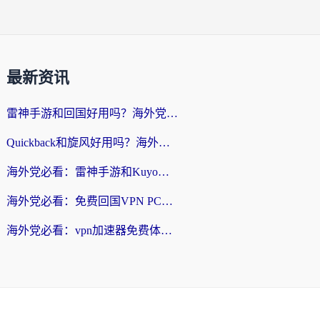
最新资讯
雷神手游和回国好用吗？海外党亲测：选对加速器才能无缝刷剧打游戏
Quickback和旋风好用吗？海外华人亲测：选对回国加速器才能无缝看央视5
海外党必看：雷神手游和Kuyo好用吗？3款回国加速器实测+避坑指南
海外党必看：免费回国VPN PC真的能用？附国内高速VPN选择全攻略
海外党必看：vpn加速器免费体验？选对回国加速器才能无缝刷国内剧玩国服