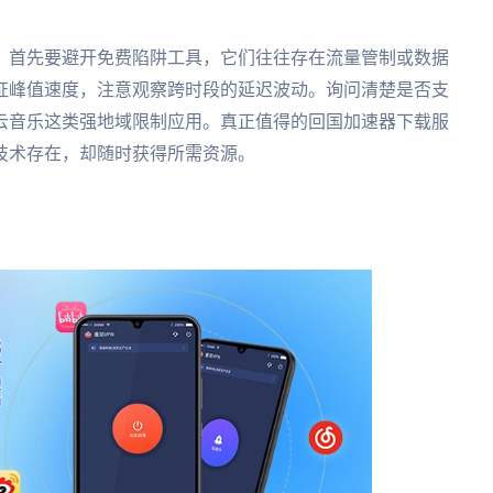
？首先要避开免费陷阱工具，它们往往存在流量管制或数据
证峰值速度，注意观察跨时段的延迟波动。询问清楚是否支
云音乐这类强地域限制应用。真正值得的回国加速器下载服
技术存在，却随时获得所需资源。