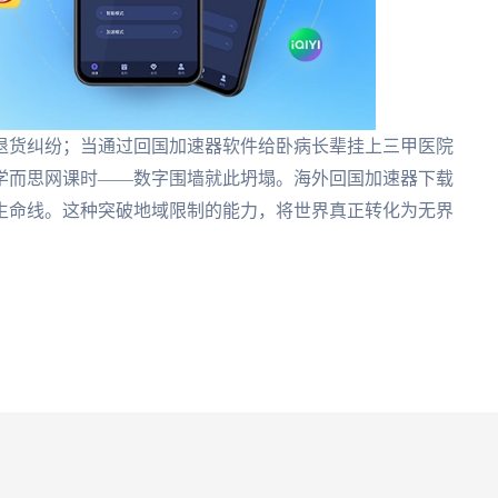
退货纠纷；当通过回国加速器软件给卧病长辈挂上三甲医院
学而思网课时——数字围墙就此坍塌。海外回国加速器下载
生命线。这种突破地域限制的能力，将世界真正转化为无界