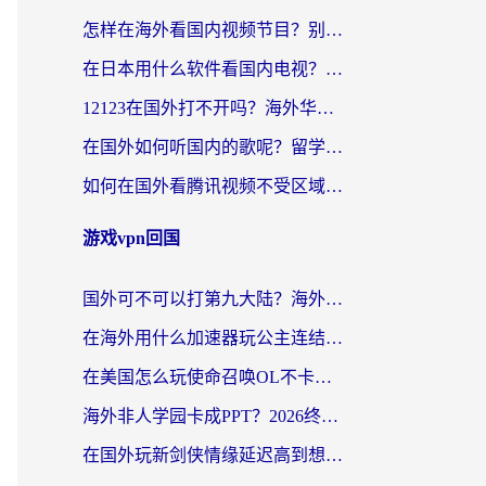
怎样在海外看国内视频节目？别再踩坑！留学生和海外华人的专属解决方案
在日本用什么软件看国内电视？这篇攻略帮你告别地域限制
12123在国外打不开吗？海外华人亲测有效的回国加速方案
在国外如何听国内的歌呢？留学生亲测有效的回国加速方案
如何在国外看腾讯视频不受区域限制？留学生亲测有效的回国加速指南
游戏vpn回国
国外可不可以打第九大陆？海外玩家国服畅玩终极指南（附3大热门游戏解决妙招）
在海外用什么加速器玩公主连结：Re？老玩家亲测的稳定方案来了
在美国怎么玩使命召唤OL不卡？海外党亲测有效的国服游戏加速器指南
海外非人学园卡成PPT？2026终极加速器指南：从暗区突围到王国纪元，一篇搞定
在国外玩新剑侠情缘延迟高到想摔手机？海外玩家亲测有效的加速器选择指南