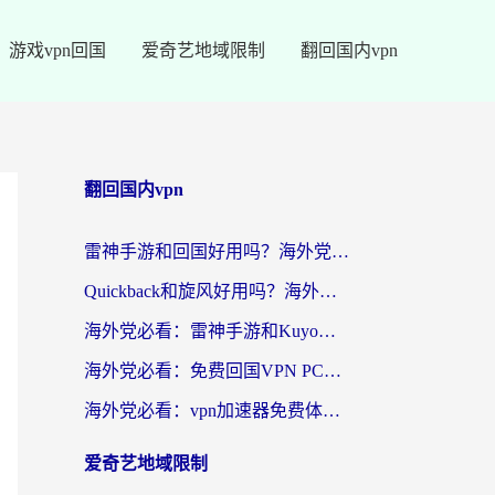
游戏vpn回国
爱奇艺地域限制
翻回国内vpn
翻回国内vpn
雷神手游和回国好用吗？海外党亲测：选对加速器才能无缝刷剧打游戏
Quickback和旋风好用吗？海外华人亲测：选对回国加速器才能无缝看央视5
海外党必看：雷神手游和Kuyo好用吗？3款回国加速器实测+避坑指南
海外党必看：免费回国VPN PC真的能用？附国内高速VPN选择全攻略
海外党必看：vpn加速器免费体验？选对回国加速器才能无缝刷国内剧玩国服
爱奇艺地域限制