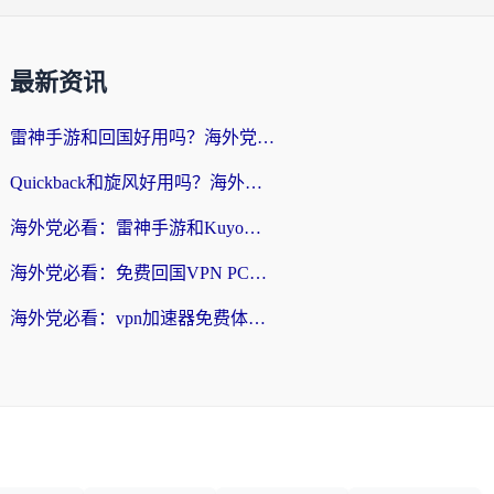
最新资讯
雷神手游和回国好用吗？海外党亲测：选对加速器才能无缝刷剧打游戏
Quickback和旋风好用吗？海外华人亲测：选对回国加速器才能无缝看央视5
海外党必看：雷神手游和Kuyo好用吗？3款回国加速器实测+避坑指南
海外党必看：免费回国VPN PC真的能用？附国内高速VPN选择全攻略
海外党必看：vpn加速器免费体验？选对回国加速器才能无缝刷国内剧玩国服