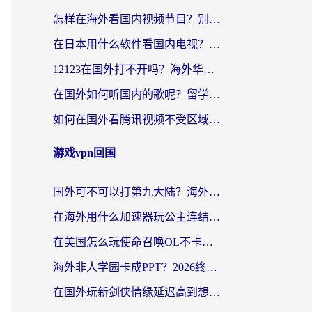
怎样在海外看国内视频节目？别再踩坑！留学生和海外华人的专属解决方案
在日本用什么软件看国内电视？这篇攻略帮你告别地域限制
12123在国外打不开吗？海外华人亲测有效的回国加速方案
在国外如何听国内的歌呢？留学生亲测有效的回国加速方案
如何在国外看腾讯视频不受区域限制？留学生亲测有效的回国加速指南
游戏vpn回国
国外可不可以打第九大陆？海外玩家国服畅玩终极指南（附3大热门游戏解决妙招）
在海外用什么加速器玩公主连结：Re？老玩家亲测的稳定方案来了
在美国怎么玩使命召唤OL不卡？海外党亲测有效的国服游戏加速器指南
海外非人学园卡成PPT？2026终极加速器指南：从暗区突围到王国纪元，一篇搞定
在国外玩新剑侠情缘延迟高到想摔手机？海外玩家亲测有效的加速器选择指南