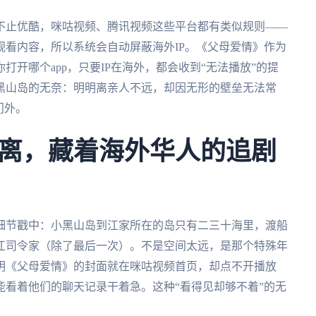
不止优酷，咪咕视频、腾讯视频这些平台都有类似规则——
看内容，所以系统会自动屏蔽海外IP。《父母爱情》作为
开哪个app，只要IP在海外，都会收到“无法播放”的提
黑山岛的无奈：明明离亲人不远，却因无形的壁垒无法常
门外。
离，藏着海外华人的追剧
细节戳中：小黑山岛到江家所在的岛只有二三十海里，渡船
江司令家（除了最后一次）。不是空间太远，是那个特殊年
明《父母爱情》的封面就在咪咕视频首页，却点不开播放
看着他们的聊天记录干着急。这种“看得见却够不着”的无
。