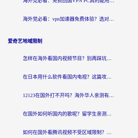
海外党必看：免费回国VPN PC真的能用？附国内高速VPN选择全攻略
海外党必看：vpn加速器免费体验？选对回国加速器才能无缝刷国内剧玩国服
爱奇艺地域限制
怎样在海外看国内视频节目？别再踩坑！留学生和海外华人的专属解决方案
在日本用什么软件看国内电视？这篇攻略帮你告别地域限制
12123在国外打不开吗？海外华人亲测有效的回国加速方案
在国外如何听国内的歌呢？留学生亲测有效的回国加速方案
如何在国外看腾讯视频不受区域限制？留学生亲测有效的回国加速指南