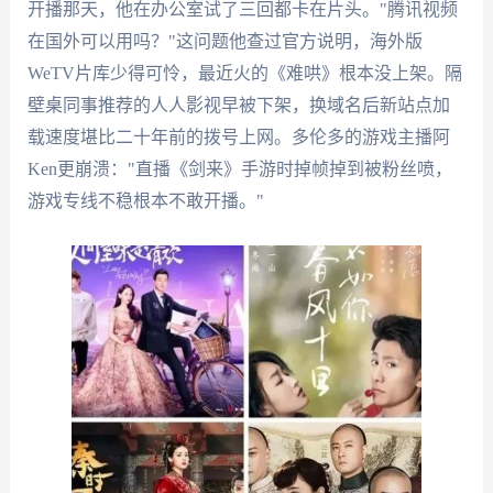
开播那天，他在办公室试了三回都卡在片头。"腾讯视频
在国外可以用吗？"这问题他查过官方说明，海外版
WeTV片库少得可怜，最近火的《难哄》根本没上架。隔
壁桌同事推荐的人人影视早被下架，换域名后新站点加
载速度堪比二十年前的拨号上网。多伦多的游戏主播阿
Ken更崩溃："直播《剑来》手游时掉帧掉到被粉丝喷，
游戏专线不稳根本不敢开播。"