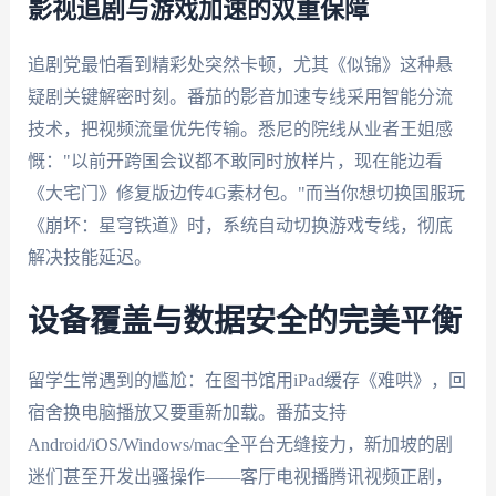
影视追剧与游戏加速的双重保障
追剧党最怕看到精彩处突然卡顿，尤其《似锦》这种悬
疑剧关键解密时刻。番茄的影音加速专线采用智能分流
技术，把视频流量优先传输。悉尼的院线从业者王姐感
慨："以前开跨国会议都不敢同时放样片，现在能边看
《大宅门》修复版边传4G素材包。"而当你想切换国服玩
《崩坏：星穹铁道》时，系统自动切换游戏专线，彻底
解决技能延迟。
设备覆盖与数据安全的完美平衡
留学生常遇到的尴尬：在图书馆用iPad缓存《难哄》，回
宿舍换电脑播放又要重新加载。番茄支持
Android/iOS/Windows/mac全平台无缝接力，新加坡的剧
迷们甚至开发出骚操作——客厅电视播腾讯视频正剧，