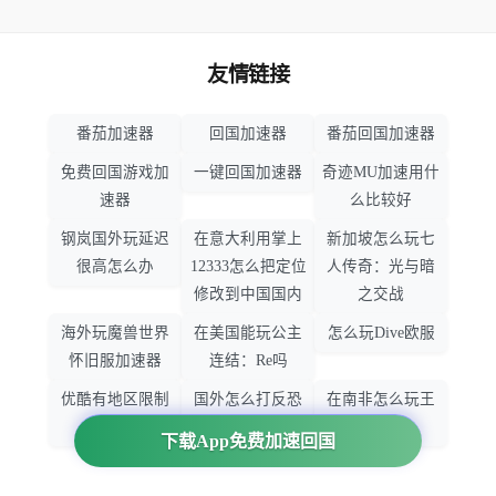
友情链接
番茄加速器
回国加速器
番茄回国加速器
免费回国游戏加
一键回国加速器
奇迹MU加速用什
速器
么比较好
钢岚国外玩延迟
在意大利用掌上
新加坡怎么玩七
很高怎么办
12333怎么把定位
人传奇：光与暗
修改到中国国内
之交战
海外玩魔兽世界
在美国能玩公主
怎么玩Dive欧服
怀旧服加速器
连结：Re吗
优酷有地区限制
国外怎么打反恐
在南非怎么玩王
吗
精英：全球攻势
者荣耀
下载App免费加速回国