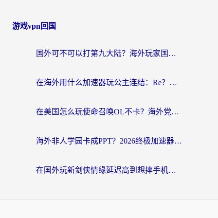
游戏vpn回国
国外可不可以打第九大陆？海外玩家国服畅玩终极指南（附3大热门游戏解决妙招）
在海外用什么加速器玩公主连结：Re？老玩家亲测的稳定方案来了
在美国怎么玩使命召唤OL不卡？海外党亲测有效的国服游戏加速器指南
海外非人学园卡成PPT？2026终极加速器指南：从暗区突围到王国纪元，一篇搞定
在国外玩新剑侠情缘延迟高到想摔手机？海外玩家亲测有效的加速器选择指南