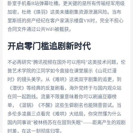
卧室手机看B站弹幕吐槽。更关键的是所有传输经军用级
加密，杜绝《焕羽》这类未播剧集资源泄漏风险。当布
里斯班的房产经纪在客户家演示楼盘VR时，完全不担心
合同文件通过公共WiFi被截获。
开启零门槛追剧新时代
不必再研究"腾讯视频在国外可以用吗"这类技术问题，伦
敦艺术学院的江同学如今直接在课堂展示《山花烂漫
时》的镜头美学。从《难哄》这类双字剧集的追更，到
《潜伏》等经典的反复刷看，海外党终于与国内观众站
在同一起跑线。流量不限量意味着你可以刷遍豆瓣榜
单，《温锅》《不醒》这些生僻剧名也能随意尝试。当
多伦多凌晨三点看完《难哄》大结局，你突然懂为什么
国内同事说"被林杨苏在在甜到失眠"——距离产生的观剧
时差，在这一刻彻底归零。