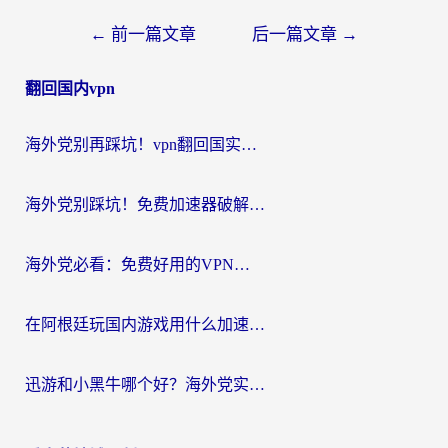
文
←
前一篇文章
后一篇文章
→
章
翻回国内vpn
导
航
海外党别再踩坑！vpn翻回国实用指南——选对加速器，国内资源无缝用
海外党别踩坑！免费加速器破解版真的能用？教你无缝访问国内资源的正确姿势
海外党必看：免费好用的VPN？不如选对转国内加速器实现无缝追剧
在阿根廷玩国内游戏用什么加速器？3年海外党亲测实用指南
迅游和小黑牛哪个好？海外党实测指南，选对中国地址加速器才能无缝刷国内资源