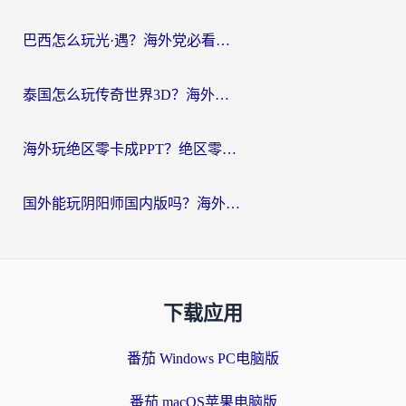
巴西怎么玩光·遇？海外党必看的国服游戏加速器选择指南（附3款热门游戏实测）
泰国怎么玩传奇世界3D？海外党国服游戏加速终极指南（附非洲欧洲热门游戏解决方案）
海外玩绝区零卡成PPT？绝区零加速器免费的推荐+实用技巧，附墨西哥玩谁是卧底美国玩和平精英攻略
国外能玩阴阳师国内版吗？海外党亲测有效的国服游戏加速指南
下载应用
番茄 Windows PC电脑版
番茄 macOS苹果电脑版