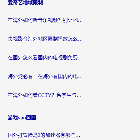
爱奇艺地域限制
在海外如何听音乐视频？别让地域限制挡住你的华语旋律
央视影音海外地区限制播放怎么办？海外华人必看的追剧自由指南
在国外怎么看国内的电视剧免费？3个关键步骤+1款靠谱加速器帮你搞定
海外党必看：在海外看国内的电视剧的app选对了吗？3步解决地域限制烦恼
在海外如何看CCTV？留学生与海外华人的实用回国加速指南
游戏vpn回国
国外打冒险岛2的加速器有哪些？海外玩家国服畅玩全攻略（附实测推荐）