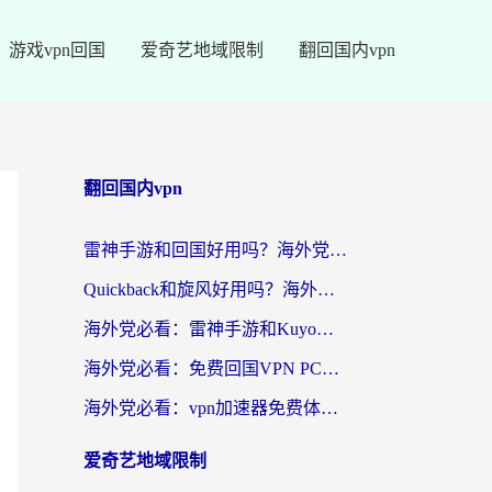
游戏vpn回国
爱奇艺地域限制
翻回国内vpn
翻回国内vpn
雷神手游和回国好用吗？海外党亲测：选对加速器才能无缝刷剧打游戏
Quickback和旋风好用吗？海外华人亲测：选对回国加速器才能无缝看央视5
海外党必看：雷神手游和Kuyo好用吗？3款回国加速器实测+避坑指南
海外党必看：免费回国VPN PC真的能用？附国内高速VPN选择全攻略
海外党必看：vpn加速器免费体验？选对回国加速器才能无缝刷国内剧玩国服
爱奇艺地域限制