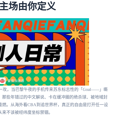
主场由你定义
一攻，当巴黎午夜的手机传来苏东标志性的「Goal——」嘶
。那些年错过的中文解说、卡在缓冲圈的绝杀球、被地域封
重燃。从海外看CBA到追世界杯，真正的自由是打开任一设
从来不该被经纬度坐标禁锢。