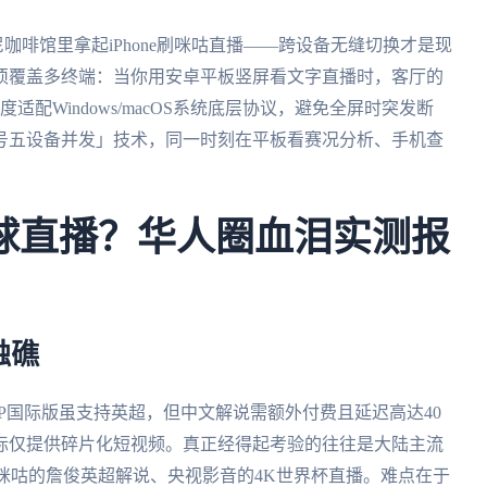
尼咖啡馆里拿起iPhone刷咪咕直播——跨设备无缝切换才是现
须覆盖多终端：当你用安卓平板竖屏看文字直播时，客厅的
适配Windows/macOS系统底层协议，避免全屏时突发断
号五设备并发」技术，同一时刻在平板看赛况分析、手机查
足球直播？华人圈血泪实测报
触礁
P国际版虽支持英超，但中文解说需额外付费且延迟高达40
际仅提供碎片化短视频。真正经得起考验的往往是大陆主流
咪咕的詹俊英超解说、央视影音的4K世界杯直播。难点在于