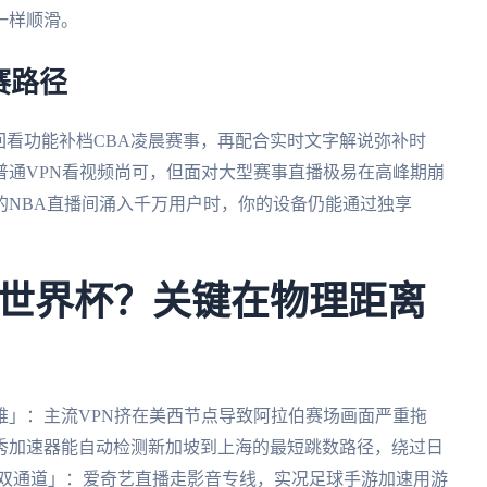
一样顺滑。
赛路径
回看功能补档CBA凌晨赛事，再配合实时文字解说弥补时
普通VPN看视频尚可，但面对大型赛事直播极易在高峰期崩
的NBA直播间涌入千万用户时，你的设备仍能通过独享
世界杯？关键在物理距离
难」：主流VPN挤在美西节点导致阿拉伯赛场画面严重拖
秀加速器能自动检测新加坡到上海的最短跳数路径，绕过日
戏双通道」：爱奇艺直播走影音专线，实况足球手游加速用游