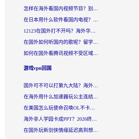
怎样在海外看国内视频节目？别再踩坑！留学生和海外华人的专属解决方案
在日本用什么软件看国内电视？这篇攻略帮你告别地域限制
12123在国外打不开吗？海外华人亲测有效的回国加速方案
在国外如何听国内的歌呢？留学生亲测有效的回国加速方案
如何在国外看腾讯视频不受区域限制？留学生亲测有效的回国加速指南
游戏vpn回国
国外可不可以打第九大陆？海外玩家国服畅玩终极指南（附3大热门游戏解决妙招）
在海外用什么加速器玩公主连结：Re？老玩家亲测的稳定方案来了
在美国怎么玩使命召唤OL不卡？海外党亲测有效的国服游戏加速器指南
海外非人学园卡成PPT？2026终极加速器指南：从暗区突围到王国纪元，一篇搞定
在国外玩新剑侠情缘延迟高到想摔手机？海外玩家亲测有效的加速器选择指南