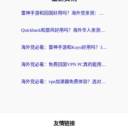
雷神手游和回国好用吗？海外党亲测：选对加速器才能无缝刷剧打游戏
Quickback和旋风好用吗？海外华人亲测：选对回国加速器才能无缝看央视5
海外党必看：雷神手游和Kuyo好用吗？3款回国加速器实测+避坑指南
海外党必看：免费回国VPN PC真的能用？附国内高速VPN选择全攻略
海外党必看：vpn加速器免费体验？选对回国加速器才能无缝刷国内剧玩国服
友情链接