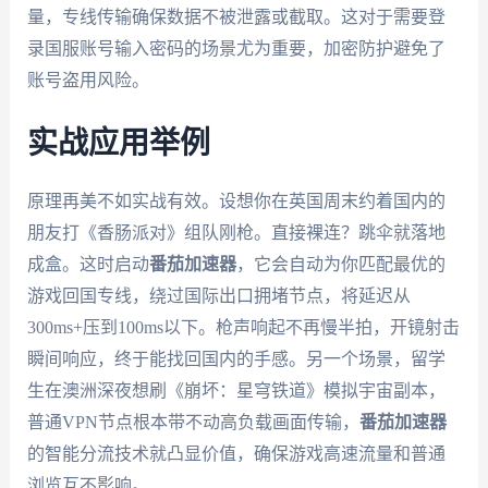
量，专线传输确保数据不被泄露或截取。这对于需要登
录国服账号输入密码的场景尤为重要，加密防护避免了
账号盗用风险。
实战应用举例
原理再美不如实战有效。设想你在英国周末约着国内的
朋友打《香肠派对》组队刚枪。直接裸连？跳伞就落地
成盒。这时启动
番茄加速器
，它会自动为你匹配最优的
游戏回国专线，绕过国际出口拥堵节点，将延迟从
300ms+压到100ms以下。枪声响起不再慢半拍，开镜射击
瞬间响应，终于能找回国内的手感。另一个场景，留学
生在澳洲深夜想刷《崩坏：星穹铁道》模拟宇宙副本，
普通VPN节点根本带不动高负载画面传输，
番茄加速器
的智能分流技术就凸显价值，确保游戏高速流量和普通
浏览互不影响。