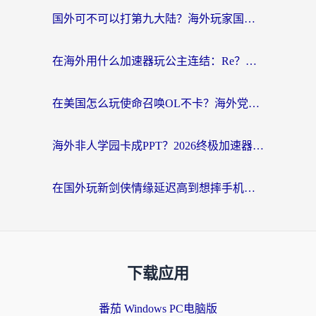
国外可不可以打第九大陆？海外玩家国服畅玩终极指南（附3大热门游戏解决妙招）
在海外用什么加速器玩公主连结：Re？老玩家亲测的稳定方案来了
在美国怎么玩使命召唤OL不卡？海外党亲测有效的国服游戏加速器指南
海外非人学园卡成PPT？2026终极加速器指南：从暗区突围到王国纪元，一篇搞定
在国外玩新剑侠情缘延迟高到想摔手机？海外玩家亲测有效的加速器选择指南
下载应用
番茄 Windows PC电脑版