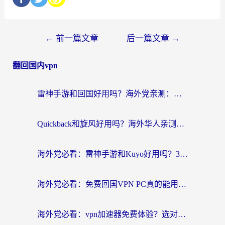
←
前一篇文章
后一篇文章
→
翻回国内vpn
雷神手游和回国好用吗？海外党亲测：选对加速器才能无缝刷剧打游戏
Quickback和旋风好用吗？海外华人亲测：选对回国加速器才能无缝看央视5
海外党必看：雷神手游和Kuyo好用吗？3款回国加速器实测+避坑指南
海外党必看：免费回国VPN PC真的能用？附国内高速VPN选择全攻略
海外党必看：vpn加速器免费体验？选对回国加速器才能无缝刷国内剧玩国服