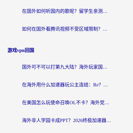
在国外如何听国内的歌呢？留学生亲测有效的回国加速方案
如何在国外看腾讯视频不受区域限制？留学生亲测有效的回国加速指南
游戏vpn回国
国外可不可以打第九大陆？海外玩家国服畅玩终极指南（附3大热门游戏解决妙招）
在海外用什么加速器玩公主连结：Re？老玩家亲测的稳定方案来了
在美国怎么玩使命召唤OL不卡？海外党亲测有效的国服游戏加速器指南
海外非人学园卡成PPT？2026终极加速器指南：从暗区突围到王国纪元，一篇搞定