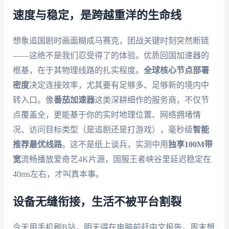
速度与稳定，是跨越重洋的生命线
想象追国剧时画面糊成马赛克，团战关键时刻突然断链
——这绝不是我们忍受得了的体验。优质回国加速器的
根基，在于其物理线路的扎实程度。
全球核心节点部署
密度
决定连接效率，尤其要有足够多、足够新的境内中
转入口。像
番茄加速器
这类深耕细作的服务商，不仅节
点覆盖全，更能基于你的实时地理位置、网络拥堵情
况、访问目标类型（是追剧还是打游戏），毫秒级
智能
推荐最优线路
。这不是纸上谈兵，实测中用
独享100M带
宽
流畅播放爱奇艺4K片源，国服王者峡谷里延迟稳定在
40ms左右，才叫真本事。
设备无缝衔接，生活不被平台割裂
今天用手机刷B站，明天得在电脑前赶中文报告，周末想