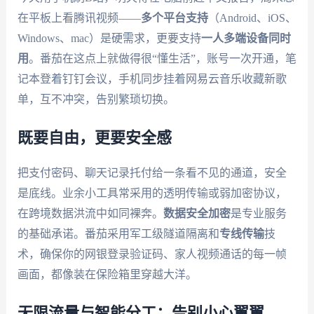
在平板上看腾讯视频——
多个平台支持
（Android、iOS、
Windows、mac）是硬需求，更要支持
一人多端设备同时
用
。番茄在这点上就做得很“懂生活”，账号一次开通，笔
记本登着钉钉会议，手机同步挂着网易云音乐收藏新歌
单，互不冲突，告别繁琐切换。
既要自由，更要安全感
把支付密码、聊天记录托付给一条看不见的通道，安全
是底线。业余小工具常采用的透明传输或弱加密协议，
在跨境数据洪流中如同裸奔。
数据安全加密
是专业服务
的基础承诺。番茄采用军工级隧道隔离和
专线传输
技
术，确保你的网银登录验证码、家人视频通话的每一帧
画面，都像装在保险箱里穿越大洋。
无限流量与智能分工：告别小心翼翼