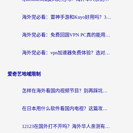
海外党必看：雷神手游和Kuyo好用吗？3款回国加速器实测+避坑指南
海外党必看：免费回国VPN PC真的能用？附国内高速VPN选择全攻略
海外党必看：vpn加速器免费体验？选对回国加速器才能无缝刷国内剧玩国服
爱奇艺地域限制
怎样在海外看国内视频节目？别再踩坑！留学生和海外华人的专属解决方案
在日本用什么软件看国内电视？这篇攻略帮你告别地域限制
12123在国外打不开吗？海外华人亲测有效的回国加速方案