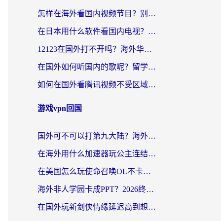
怎样在海外看国内视频节目？别再踩坑！留学生和海外华人的专属解决方案
在日本用什么软件看国内电视？这篇攻略帮你告别地域限制
12123在国外打不开吗？海外华人亲测有效的回国加速方案
在国外如何听国内的歌呢？留学生亲测有效的回国加速方案
如何在国外看腾讯视频不受区域限制？留学生亲测有效的回国加速指南
游戏vpn回国
国外可不可以打第九大陆？海外玩家国服畅玩终极指南（附3大热门游戏解决妙招）
在海外用什么加速器玩公主连结：Re？老玩家亲测的稳定方案来了
在美国怎么玩使命召唤OL不卡？海外党亲测有效的国服游戏加速器指南
海外非人学园卡成PPT？2026终极加速器指南：从暗区突围到王国纪元，一篇搞定
在国外玩新剑侠情缘延迟高到想摔手机？海外玩家亲测有效的加速器选择指南