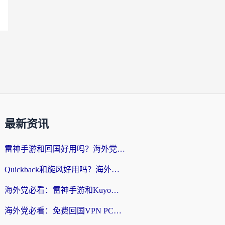
最新资讯
雷神手游和回国好用吗？海外党亲测：选对加速器才能无缝刷剧打游戏
Quickback和旋风好用吗？海外华人亲测：选对回国加速器才能无缝看央视5
海外党必看：雷神手游和Kuyo好用吗？3款回国加速器实测+避坑指南
海外党必看：免费回国VPN PC真的能用？附国内高速VPN选择全攻略