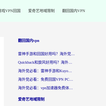
游戏VPN回国
爱奇艺地域限制
翻回国内VPN
翻回国内vpn
雷神手游和回国好用吗？海外党亲测：选对加速器才能无缝刷剧打游戏
Quickback和旋风好用吗？海外华人亲测：选对回国加速器才能无缝看央视5
海外党必看：雷神手游和Kuyo好用吗？3款回国加速器实测+避坑指南
海外党必看：免费回国VPN PC真的能用？附国内高速VPN选择全攻略
海外党必看：vpn加速器免费体验？选对回国加速器才能无缝刷国内剧玩国服
爱奇艺地域限制