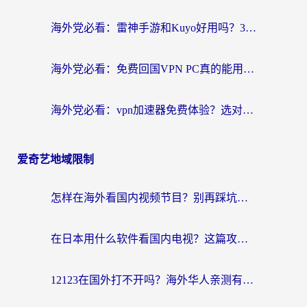
海外党必看：雷神手游和Kuyo好用吗？3款回国加速器实测+避坑指南
海外党必看：免费回国VPN PC真的能用？附国内高速VPN选择全攻略
海外党必看：vpn加速器免费体验？选对回国加速器才能无缝刷国内剧玩国服
爱奇艺地域限制
怎样在海外看国内视频节目？别再踩坑！留学生和海外华人的专属解决方案
在日本用什么软件看国内电视？这篇攻略帮你告别地域限制
12123在国外打不开吗？海外华人亲测有效的回国加速方案