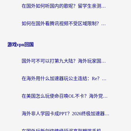
在国外如何听国内的歌呢？留学生亲测有效的回国加速方案
如何在国外看腾讯视频不受区域限制？留学生亲测有效的回国加速指南
游戏vpn回国
国外可不可以打第九大陆？海外玩家国服畅玩终极指南（附3大热门游戏解决妙招）
在海外用什么加速器玩公主连结：Re？老玩家亲测的稳定方案来了
在美国怎么玩使命召唤OL不卡？海外党亲测有效的国服游戏加速器指南
海外非人学园卡成PPT？2026终极加速器指南：从暗区突围到王国纪元，一篇搞定