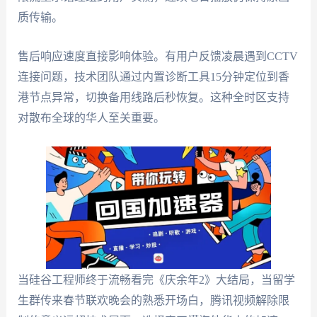
质传输。
售后响应速度直接影响体验。有用户反馈凌晨遇到CCTV
连接问题，技术团队通过内置诊断工具15分钟定位到香
港节点异常，切换备用线路后秒恢复。这种全时区支持
对散布全球的华人至关重要。
当硅谷工程师终于流畅看完《庆余年2》大结局，当留学
生群传来春节联欢晚会的熟悉开场白，腾讯视频解除限