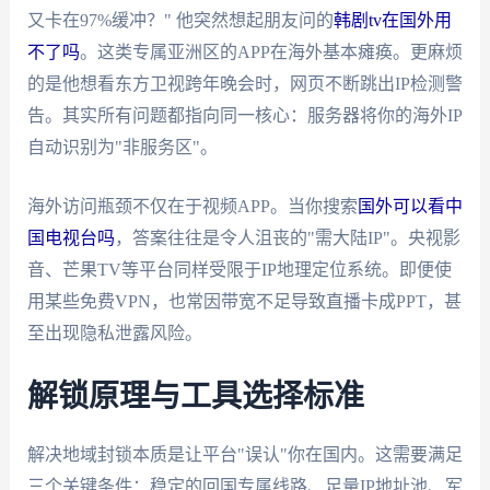
又卡在97%缓冲？" 他突然想起朋友问的
韩剧tv在国外用
不了吗
。这类专属亚洲区的APP在海外基本瘫痪。更麻烦
的是他想看东方卫视跨年晚会时，网页不断跳出IP检测警
告。其实所有问题都指向同一核心：服务器将你的海外IP
自动识别为"非服务区"。
海外访问瓶颈不仅在于视频APP。当你搜索
国外可以看中
国电视台吗
，答案往往是令人沮丧的"需大陆IP"。央视影
音、芒果TV等平台同样受限于IP地理定位系统。即便使
用某些免费VPN，也常因带宽不足导致直播卡成PPT，甚
至出现隐私泄露风险。
解锁原理与工具选择标准
解决地域封锁本质是让平台"误认"你在国内。这需要满足
三个关键条件：稳定的回国专属线路、足量IP地址池、军