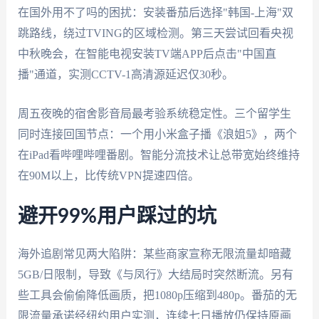
在国外用不了吗的困扰：安装番茄后选择"韩国-上海"双
跳路线，绕过TVING的区域检测。第三天尝试回看央视
中秋晚会，在智能电视安装TV端APP后点击"中国直
播"通道，实测CCTV-1高清源延迟仅30秒。
周五夜晚的宿舍影音局最考验系统稳定性。三个留学生
同时连接回国节点：一个用小米盒子播《浪姐5》，两个
在iPad看哔哩哔哩番剧。智能分流技术让总带宽始终维持
在90M以上，比传统VPN提速四倍。
避开99%用户踩过的坑
海外追剧常见两大陷阱：某些商家宣称无限流量却暗藏
5GB/日限制，导致《与凤行》大结局时突然断流。另有
些工具会偷偷降低画质，把1080p压缩到480p。番茄的无
限流量承诺经纽约用户实测，连续七日播放仍保持原画