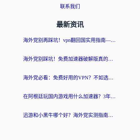
联系我们
最新资讯
海外党别再踩坑！vpn翻回国实用指南——选对加速器，国内资源无缝用
海外党别踩坑！免费加速器破解版真的能用？教你无缝访问国内资源的正确姿势
海外党必看：免费好用的VPN？不如选对转国内加速器实现无缝追剧
在阿根廷玩国内游戏用什么加速器？3年海外党亲测实用指南
迅游和小黑牛哪个好？海外党实测指南，选对中国地址加速器才能无缝刷国内资源