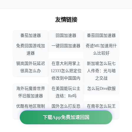
友情链接
番茄加速器
回国加速器
番茄回国加速器
免费回国游戏加
一键回国加速器
奇迹MU加速用什
速器
么比较好
钢岚国外玩延迟
在意大利用掌上
新加坡怎么玩七
很高怎么办
12333怎么把定位
人传奇：光与暗
修改到中国国内
之交战
海外玩魔兽世界
在美国能玩公主
怎么玩Dive欧服
怀旧服加速器
连结：Re吗
优酷有地区限制
国外怎么打反恐
在南非怎么玩王
吗
精英：全球攻势
者荣耀
下载App免费加速回国