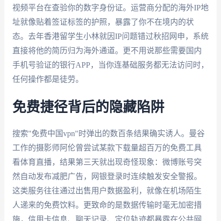
视频平台在查验你的数字身份证。运营商分配的海外IP地
址就像贴着签证标签的护照，暴露了你不在境内的状
态。去年香港留学生小林就因IP问题错过秋招网申，系统
直接将他的简历归为海外通道。更不用说那些需要国内
手机号验证的银行APP，当你连基础服务都无法访问时，
任何操作都是徒劳。
免费捷径背后的隐藏陷阱
搜索"免费中国vpn"时弹出的数百条结果确实诱人。曼谷
工作的摄影师阿伦曾尝试某款下载量超百万的免费工具
看体育直播，结果第三天就出现奇怪现象：微博账号突
然自动发布减肥广告，网银登录时连续触发安全警报。
这类服务往往通过出售用户数据盈利，就像在机场陌生
人递来的免费饮料。更致命的是数据传输时毫无加密措
施，信用卡信息、聊天记录、定位轨迹都暴露在公共网