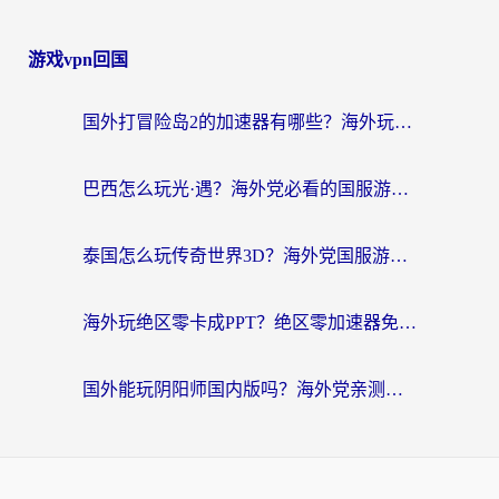
游戏vpn回国
国外打冒险岛2的加速器有哪些？海外玩家国服畅玩全攻略（附实测推荐）
巴西怎么玩光·遇？海外党必看的国服游戏加速器选择指南（附3款热门游戏实测）
泰国怎么玩传奇世界3D？海外党国服游戏加速终极指南（附非洲欧洲热门游戏解决方案）
海外玩绝区零卡成PPT？绝区零加速器免费的推荐+实用技巧，附墨西哥玩谁是卧底美国玩和平精英攻略
国外能玩阴阳师国内版吗？海外党亲测有效的国服游戏加速指南