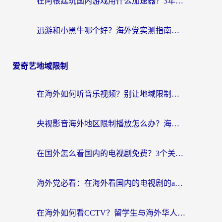
在阿根廷玩国内游戏用什么加速器？3年海外党亲测实用指南
迅游和小黑牛哪个好？海外党实测指南，选对中国地址加速器才能无缝刷国内资源
爱奇艺地域限制
在海外如何听音乐视频？别让地域限制挡住你的华语旋律
央视影音海外地区限制播放怎么办？海外华人必看的追剧自由指南
在国外怎么看国内的电视剧免费？3个关键步骤+1款靠谱加速器帮你搞定
海外党必看：在海外看国内的电视剧的app选对了吗？3步解决地域限制烦恼
在海外如何看CCTV？留学生与海外华人的实用回国加速指南