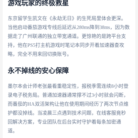
游戏玩家的终极救星
东京留学生凯文在《永劫无日》的生死局里体会更深。
当他启动番茄游戏专线后延迟从280ms降到38ms，因为数
据走了广州联通的独立带宽通道。更惊艳的是跨平台支
持，他在PS5打主机游戏时笔记本同步开着加速器查攻
略，完全不用来回切换账号。
永不掉线的安心保障
墨尔本会计师老张最看重稳定性，报税季需连续8小时登
录电子税务局。普通加速器通常撑不过3小时就会闪断，
而番茄的HA双活架构让他在使用期间经历了两次节点维
护都没掉线。当凌晨三点遇到技术问题，在线客服竟秒
回解决方案，专业团队在后台实时守护着每条加密通
道。