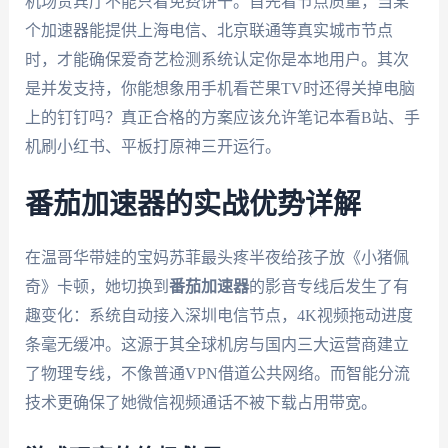
机场贵宾厅不能只看免费饼干。首先看节点质量，当某
个加速器能提供上海电信、北京联通等真实城市节点
时，才能确保爱奇艺检测系统认定你是本地用户。其次
是并发支持，你能想象用手机看芒果TV时还得关掉电脑
上的钉钉吗？真正合格的方案应该允许笔记本看B站、手
机刷小红书、平板打原神三开运行。
番茄加速器的实战优势详解
在温哥华带娃的宝妈苏菲最头疼半夜给孩子放《小猪佩
奇》卡顿，她切换到
番茄加速器
的影音专线后发生了有
趣变化：系统自动接入深圳电信节点，4K视频拖动进度
条毫无缓冲。这源于其全球机房与国内三大运营商建立
了物理专线，不像普通VPN借道公共网络。而智能分流
技术更确保了她微信视频通话不被下载占用带宽。