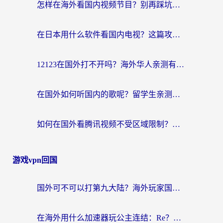
怎样在海外看国内视频节目？别再踩坑！留学生和海外华人的专属解决方案
在日本用什么软件看国内电视？这篇攻略帮你告别地域限制
12123在国外打不开吗？海外华人亲测有效的回国加速方案
在国外如何听国内的歌呢？留学生亲测有效的回国加速方案
如何在国外看腾讯视频不受区域限制？留学生亲测有效的回国加速指南
游戏vpn回国
国外可不可以打第九大陆？海外玩家国服畅玩终极指南（附3大热门游戏解决妙招）
在海外用什么加速器玩公主连结：Re？老玩家亲测的稳定方案来了