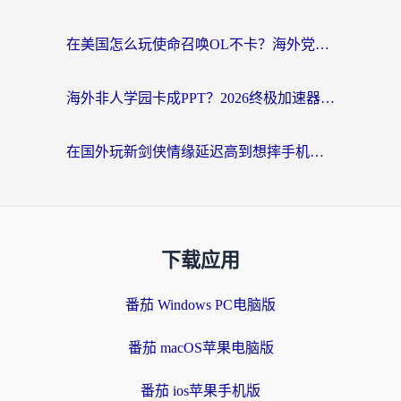
在美国怎么玩使命召唤OL不卡？海外党亲测有效的国服游戏加速器指南
海外非人学园卡成PPT？2026终极加速器指南：从暗区突围到王国纪元，一篇搞定
在国外玩新剑侠情缘延迟高到想摔手机？海外玩家亲测有效的加速器选择指南
下载应用
番茄 Windows PC电脑版
番茄 macOS苹果电脑版
番茄 ios苹果手机版