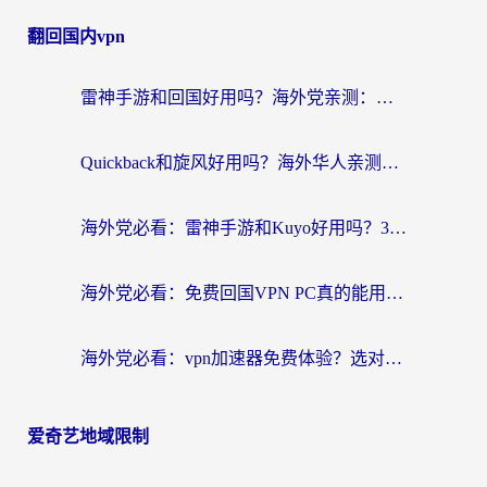
翻回国内vpn
雷神手游和回国好用吗？海外党亲测：选对加速器才能无缝刷剧打游戏
Quickback和旋风好用吗？海外华人亲测：选对回国加速器才能无缝看央视5
海外党必看：雷神手游和Kuyo好用吗？3款回国加速器实测+避坑指南
海外党必看：免费回国VPN PC真的能用？附国内高速VPN选择全攻略
海外党必看：vpn加速器免费体验？选对回国加速器才能无缝刷国内剧玩国服
爱奇艺地域限制