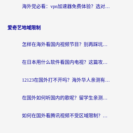
海外党必看：vpn加速器免费体验？选对回国加速器才能无缝刷国内剧玩国服
爱奇艺地域限制
怎样在海外看国内视频节目？别再踩坑！留学生和海外华人的专属解决方案
在日本用什么软件看国内电视？这篇攻略帮你告别地域限制
12123在国外打不开吗？海外华人亲测有效的回国加速方案
在国外如何听国内的歌呢？留学生亲测有效的回国加速方案
如何在国外看腾讯视频不受区域限制？留学生亲测有效的回国加速指南