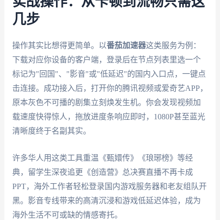
实战操作：从卡顿到流畅只需这
几步
操作其实比想得更简单。以
番茄加速器
这类服务为例：
下载对应你设备的客户端，登录后在节点列表里选一个
标记为"回国"、"影音"或"低延迟"的国内入口点，一键点
击连接。成功接入后，打开你的腾讯视频或爱奇艺APP，
原本灰色不可播的剧集立刻焕发生机。你会发现视频加
载速度快得惊人，拖放进度条响应即时，1080P甚至蓝光
清晰度终于名副其实。
许多华人用这类工具重温《甄嬛传》《琅琊榜》等经
典，留学生深夜追更《创造营》总决赛直播不再卡成
PPT，海外工作者轻松登录国内游戏服务器和老友组队开
黑。影音专线带来的高清沉浸和游戏低延迟体验，成为
海外生活不可或缺的情感寄托。