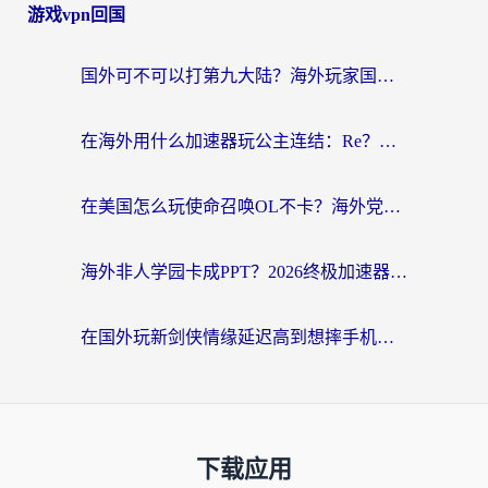
游戏vpn回国
国外可不可以打第九大陆？海外玩家国服畅玩终极指南（附3大热门游戏解决妙招）
在海外用什么加速器玩公主连结：Re？老玩家亲测的稳定方案来了
在美国怎么玩使命召唤OL不卡？海外党亲测有效的国服游戏加速器指南
海外非人学园卡成PPT？2026终极加速器指南：从暗区突围到王国纪元，一篇搞定
在国外玩新剑侠情缘延迟高到想摔手机？海外玩家亲测有效的加速器选择指南
下载应用