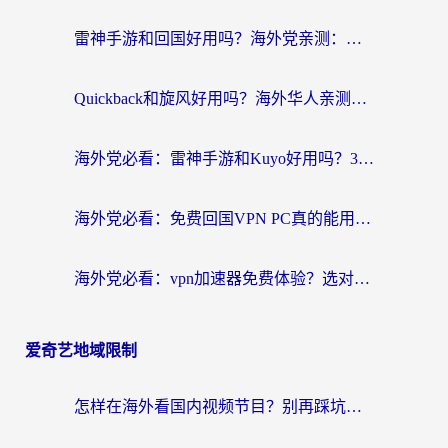
雷神手游和回国好用吗？海外党亲测：选对加速器才能无缝刷剧打游戏
Quickback和旋风好用吗？海外华人亲测：选对回国加速器才能无缝看央视5
海外党必看：雷神手游和Kuyo好用吗？3款回国加速器实测+避坑指南
海外党必看：免费回国VPN PC真的能用？附国内高速VPN选择全攻略
海外党必看：vpn加速器免费体验？选对回国加速器才能无缝刷国内剧玩国服
爱奇艺地域限制
怎样在海外看国内视频节目？别再踩坑！留学生和海外华人的专属解决方案