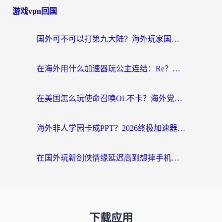
游戏vpn回国
国外可不可以打第九大陆？海外玩家国服畅玩终极指南（附3大热门游戏解决妙招）
在海外用什么加速器玩公主连结：Re？老玩家亲测的稳定方案来了
在美国怎么玩使命召唤OL不卡？海外党亲测有效的国服游戏加速器指南
海外非人学园卡成PPT？2026终极加速器指南：从暗区突围到王国纪元，一篇搞定
在国外玩新剑侠情缘延迟高到想摔手机？海外玩家亲测有效的加速器选择指南
下载应用