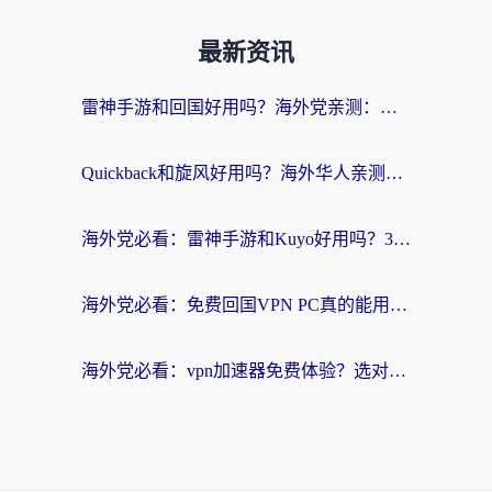
最新资讯
雷神手游和回国好用吗？海外党亲测：选对加速器才能无缝刷剧打游戏
Quickback和旋风好用吗？海外华人亲测：选对回国加速器才能无缝看央视5
海外党必看：雷神手游和Kuyo好用吗？3款回国加速器实测+避坑指南
海外党必看：免费回国VPN PC真的能用？附国内高速VPN选择全攻略
海外党必看：vpn加速器免费体验？选对回国加速器才能无缝刷国内剧玩国服