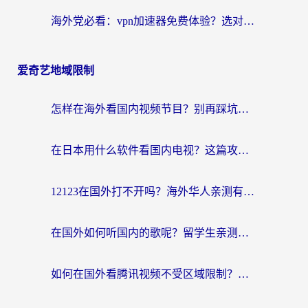
海外党必看：vpn加速器免费体验？选对回国加速器才能无缝刷国内剧玩国服
爱奇艺地域限制
怎样在海外看国内视频节目？别再踩坑！留学生和海外华人的专属解决方案
在日本用什么软件看国内电视？这篇攻略帮你告别地域限制
12123在国外打不开吗？海外华人亲测有效的回国加速方案
在国外如何听国内的歌呢？留学生亲测有效的回国加速方案
如何在国外看腾讯视频不受区域限制？留学生亲测有效的回国加速指南