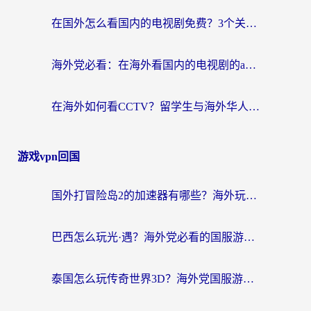
在国外怎么看国内的电视剧免费？3个关键步骤+1款靠谱加速器帮你搞定
海外党必看：在海外看国内的电视剧的app选对了吗？3步解决地域限制烦恼
在海外如何看CCTV？留学生与海外华人的实用回国加速指南
游戏vpn回国
国外打冒险岛2的加速器有哪些？海外玩家国服畅玩全攻略（附实测推荐）
巴西怎么玩光·遇？海外党必看的国服游戏加速器选择指南（附3款热门游戏实测）
泰国怎么玩传奇世界3D？海外党国服游戏加速终极指南（附非洲欧洲热门游戏解决方案）