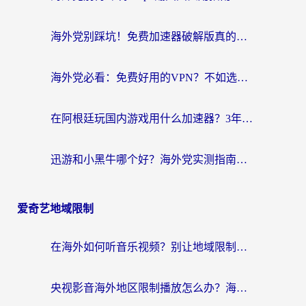
海外党别踩坑！免费加速器破解版真的能用？教你无缝访问国内资源的正确姿势
海外党必看：免费好用的VPN？不如选对转国内加速器实现无缝追剧
在阿根廷玩国内游戏用什么加速器？3年海外党亲测实用指南
迅游和小黑牛哪个好？海外党实测指南，选对中国地址加速器才能无缝刷国内资源
爱奇艺地域限制
在海外如何听音乐视频？别让地域限制挡住你的华语旋律
央视影音海外地区限制播放怎么办？海外华人必看的追剧自由指南