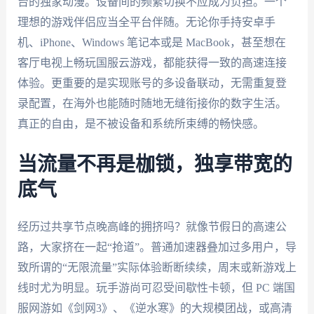
台的独家动漫。设备间的频繁切换不应成为负担。一个
理想的游戏伴侣应当全平台伴随。无论你手持安卓手
机、iPhone、Windows 笔记本或是 MacBook，甚至想在
客厅电视上畅玩国服云游戏，都能获得一致的高速连接
体验。更重要的是实现账号的多设备联动，无需重复登
录配置，在海外也能随时随地无缝衔接你的数字生活。
真正的自由，是不被设备和系统所束缚的畅快感。
当流量不再是枷锁，独享带宽的
底气
经历过共享节点晚高峰的拥挤吗？就像节假日的高速公
路，大家挤在一起“抢道”。普通加速器叠加过多用户，导
致所谓的“无限流量”实际体验断断续续，周末或新游戏上
线时尤为明显。玩手游尚可忍受间歇性卡顿，但 PC 端国
服网游如《剑网3》、《逆水寒》的大规模团战，或高清