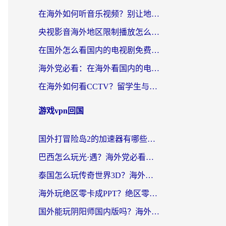
在海外如何听音乐视频？别让地域限制挡住你的华语旋律
央视影音海外地区限制播放怎么办？海外华人必看的追剧自由指南
在国外怎么看国内的电视剧免费？3个关键步骤+1款靠谱加速器帮你搞定
海外党必看：在海外看国内的电视剧的app选对了吗？3步解决地域限制烦恼
在海外如何看CCTV？留学生与海外华人的实用回国加速指南
游戏vpn回国
国外打冒险岛2的加速器有哪些？海外玩家国服畅玩全攻略（附实测推荐）
巴西怎么玩光·遇？海外党必看的国服游戏加速器选择指南（附3款热门游戏实测）
泰国怎么玩传奇世界3D？海外党国服游戏加速终极指南（附非洲欧洲热门游戏解决方案）
海外玩绝区零卡成PPT？绝区零加速器免费的推荐+实用技巧，附墨西哥玩谁是卧底美国玩和平精英攻略
国外能玩阴阳师国内版吗？海外党亲测有效的国服游戏加速指南