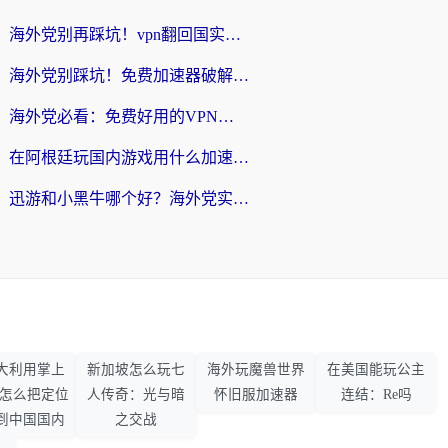
海外党别再踩坑！vpn翻回国实用指南——选对加速器，国内资源无缝用
海外党别踩坑！免费加速器破解版真的能用？教你无缝访问国内资源的正确姿势
海外党必看：免费好用的VPN？不如选对转国内加速器实现无缝追剧
在阿根廷玩国内游戏用什么加速器？3年海外党亲测实用指南
迅游和小黑牛哪个好？海外党实测指南，选对中国地址加速器才能无缝刷国内资源
大利用掌上
新加坡怎么玩七
海外玩魔兽世界
在美国能玩公主
33怎么把定位
人传奇：光与暗
怀旧服加速器
连结：Re吗
到中国国内
之交战