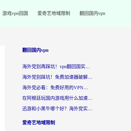
游戏vpn回国
爱奇艺地域限制
翻回国内vpn
翻回国内vpn
海外党别再踩坑！vpn翻回国实用指南——选对加速器，国内资源无缝用
海外党别踩坑！免费加速器破解版真的能用？教你无缝访问国内资源的正确姿势
海外党必看：免费好用的VPN？不如选对转国内加速器实现无缝追剧
在阿根廷玩国内游戏用什么加速器？3年海外党亲测实用指南
迅游和小黑牛哪个好？海外党实测指南，选对中国地址加速器才能无缝刷国内资源
爱奇艺地域限制