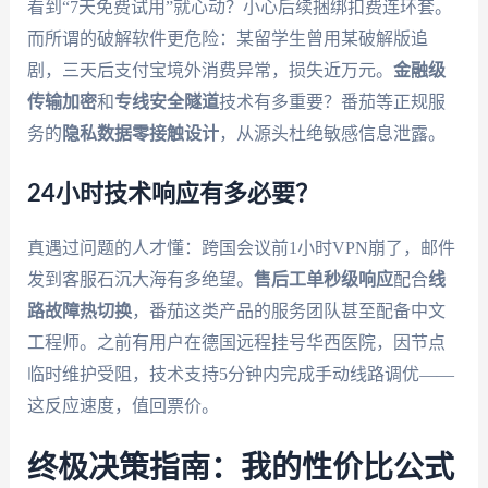
看到“7天免费试用”就心动？小心后续捆绑扣费连环套。
而所谓的破解软件更危险：某留学生曾用某破解版追
剧，三天后支付宝境外消费异常，损失近万元。
金融级
传输加密
和
专线安全隧道
技术有多重要？番茄等正规服
务的
隐私数据零接触设计
，从源头杜绝敏感信息泄露。
24小时技术响应有多必要？
真遇过问题的人才懂：跨国会议前1小时VPN崩了，邮件
发到客服石沉大海有多绝望。
售后工单秒级响应
配合
线
路故障热切换
，番茄这类产品的服务团队甚至配备中文
工程师。之前有用户在德国远程挂号华西医院，因节点
临时维护受阻，技术支持5分钟内完成手动线路调优——
这反应速度，值回票价。
终极决策指南：我的性价比公式