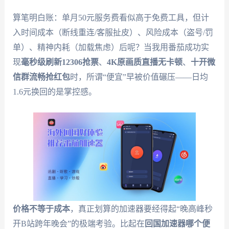
算笔明白账：单月50元服务费看似高于免费工具，但计
入时间成本（断线重连/客服扯皮）、风险成本（盗号/罚
单）、精神内耗（加载焦虑）后呢？当我用番茄成功实
现
毫秒级刷新12306抢票
、
4K原画质直播无卡顿
、
十开微
信群流畅抢红包
时，所谓“便宜”早被价值碾压——日均
1.6元换回的是掌控感。
价格不等于成本
，真正划算的加速器要经得起“晚高峰秒
开B站跨年晚会”的极端考验。比起在
回国加速器哪个便