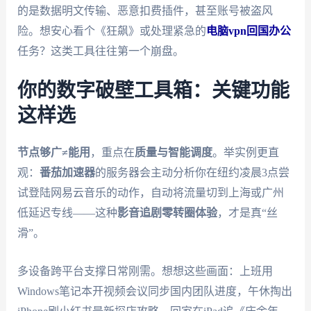
的是数据明文传输、恶意扣费插件，甚至账号被盗风
险。想安心看个《狂飙》或处理紧急的
电脑vpn回国办公
任务？这类工具往往第一个崩盘。
你的数字破壁工具箱：关键功能
这样选
节点够广≠能用
，重点在
质量与智能调度
。举实例更直
观：
番茄加速器
的服务器会主动分析你在纽约凌晨3点尝
试登陆网易云音乐的动作，自动将流量切到上海或广州
低延迟专线——这种
影音追剧零转圈体验
，才是真“丝
滑”。
多设备跨平台支撑日常刚需。想想这些画面：上班用
Windows笔记本开视频会议同步国内团队进度，午休掏出