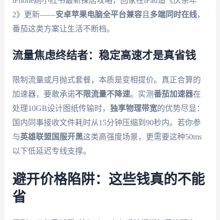
iPhone刷小红书最新探店攻略，回家在iPad追《庆余年
2》更新——
安卓苹果电脑全平台兼容
且
多端同时在线
，
番茄这类方案让生活不断档。
流量焦虑终结者：稳定高速才是真省钱
限制流量或月抛式套餐，本质是变相提价。真正合算的
加速器，要敢承诺
不限流量不降速
。实测
番茄加速器
在
处理10GB设计图纸传输时，
独享物理带宽
的优势尽显：
国内同事接收文件耗时从15分钟压缩到90秒内。若你参
与
英雄联盟国服开黑
这类高强度场景，更需要这种50ms
以下低延迟专线支撑。
避开价格陷阱：这些钱真的不能
省