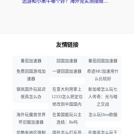
迅游和小黑牛哪个好？海外党实测指南，选对中国地址加速器才能无缝刷国内资源
友情链接
番茄加速器
回国加速器
番茄回国加速器
免费回国游戏加
一键回国加速器
奇迹MU加速用什
速器
么比较好
钢岚国外玩延迟
在意大利用掌上
新加坡怎么玩七
很高怎么办
12333怎么把定位
人传奇：光与暗
修改到中国国内
之交战
海外玩魔兽世界
在美国能玩公主
怎么玩Dive欧服
怀旧服加速器
连结：Re吗
优酷有地区限制
国外怎么打反恐
在南非怎么玩王