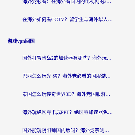
海外党必看：在海外看国内的电视剧的app选对了吗？3步解决地域限制烦恼
在海外如何看CCTV？留学生与海外华人的实用回国加速指南
游戏vpn回国
国外打冒险岛2的加速器有哪些？海外玩家国服畅玩全攻略（附实测推荐）
巴西怎么玩光·遇？海外党必看的国服游戏加速器选择指南（附3款热门游戏实测）
泰国怎么玩传奇世界3D？海外党国服游戏加速终极指南（附非洲欧洲热门游戏解决方案）
海外玩绝区零卡成PPT？绝区零加速器免费的推荐+实用技巧，附墨西哥玩谁是卧底美国玩和平精英攻略
国外能玩阴阳师国内版吗？海外党亲测有效的国服游戏加速指南