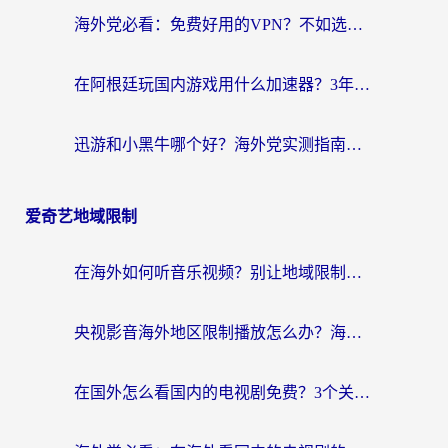
海外党必看：免费好用的VPN？不如选对转国内加速器实现无缝追剧
在阿根廷玩国内游戏用什么加速器？3年海外党亲测实用指南
迅游和小黑牛哪个好？海外党实测指南，选对中国地址加速器才能无缝刷国内资源
爱奇艺地域限制
在海外如何听音乐视频？别让地域限制挡住你的华语旋律
央视影音海外地区限制播放怎么办？海外华人必看的追剧自由指南
在国外怎么看国内的电视剧免费？3个关键步骤+1款靠谱加速器帮你搞定