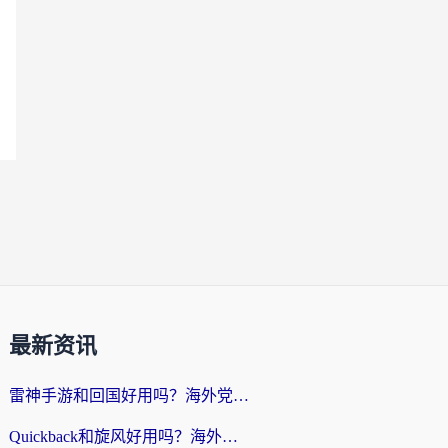
最新资讯
雷神手游和回国好用吗？海外党亲测：选对加速器才能无缝刷剧打游戏
Quickback和旋风好用吗？海外华人亲测：选对回国加速器才能无缝看央视5