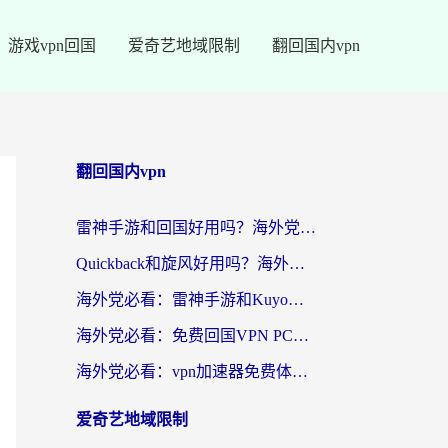
游戏vpn回国
爱奇艺地域限制
翻回国内vpn
翻回国内vpn
雷神手游和回国好用吗？海外党亲测：选对加速器才能无缝刷剧打游戏
Quickback和旋风好用吗？海外华人亲测：选对回国加速器才能无缝看央视5
海外党必看：雷神手游和Kuyo好用吗？3款回国加速器实测+避坑指南
海外党必看：免费回国VPN PC真的能用？附国内高速VPN选择全攻略
海外党必看：vpn加速器免费体验？选对回国加速器才能无缝刷国内剧玩国服
爱奇艺地域限制