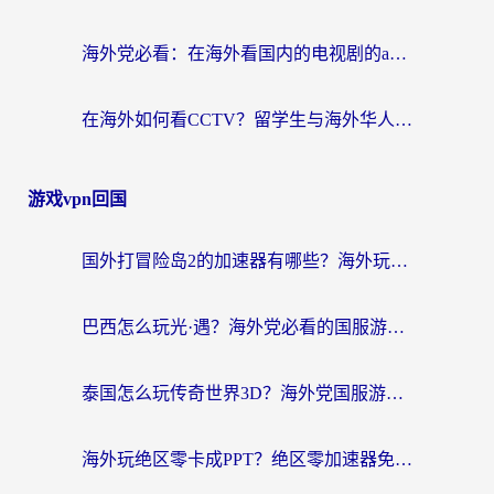
海外党必看：在海外看国内的电视剧的app选对了吗？3步解决地域限制烦恼
在海外如何看CCTV？留学生与海外华人的实用回国加速指南
游戏vpn回国
国外打冒险岛2的加速器有哪些？海外玩家国服畅玩全攻略（附实测推荐）
巴西怎么玩光·遇？海外党必看的国服游戏加速器选择指南（附3款热门游戏实测）
泰国怎么玩传奇世界3D？海外党国服游戏加速终极指南（附非洲欧洲热门游戏解决方案）
海外玩绝区零卡成PPT？绝区零加速器免费的推荐+实用技巧，附墨西哥玩谁是卧底美国玩和平精英攻略