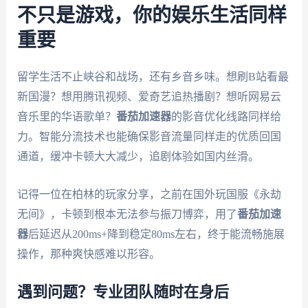
不只是游戏，你的娱乐生活同样
重要
留学生活不止峡谷和战场，还有乡音乡味。想刷B站看最
新国漫？想用腾讯视频、爱奇艺追热播剧？想听网易云
音乐里的华语歌单？
番茄加速器
的影音优化线路同样给
力。智能分流技术也能确保影音流量同样走的优质回国
通道，缓冲卡顿大大减少，追剧体验如国内丝滑。
记得一位在柏林的玩家分享，之前在国外玩国服《永劫
无间》，卡顿到根本无法参与振刀博弈，用了
番茄加速
器
后延迟从200ms+降到稳定80ms左右，终于能流畅施展
操作，那种爽快感难以形容。
遇到问题？专业团队随时在身后