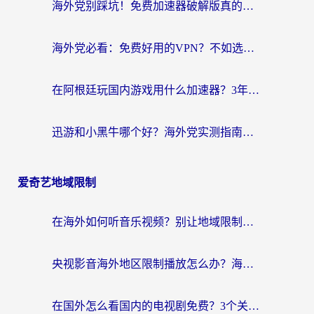
海外党别踩坑！免费加速器破解版真的能用？教你无缝访问国内资源的正确姿势
海外党必看：免费好用的VPN？不如选对转国内加速器实现无缝追剧
在阿根廷玩国内游戏用什么加速器？3年海外党亲测实用指南
迅游和小黑牛哪个好？海外党实测指南，选对中国地址加速器才能无缝刷国内资源
爱奇艺地域限制
在海外如何听音乐视频？别让地域限制挡住你的华语旋律
央视影音海外地区限制播放怎么办？海外华人必看的追剧自由指南
在国外怎么看国内的电视剧免费？3个关键步骤+1款靠谱加速器帮你搞定