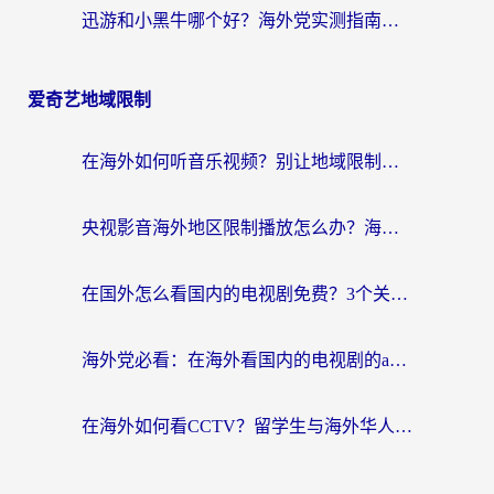
迅游和小黑牛哪个好？海外党实测指南，选对中国地址加速器才能无缝刷国内资源
爱奇艺地域限制
在海外如何听音乐视频？别让地域限制挡住你的华语旋律
央视影音海外地区限制播放怎么办？海外华人必看的追剧自由指南
在国外怎么看国内的电视剧免费？3个关键步骤+1款靠谱加速器帮你搞定
海外党必看：在海外看国内的电视剧的app选对了吗？3步解决地域限制烦恼
在海外如何看CCTV？留学生与海外华人的实用回国加速指南