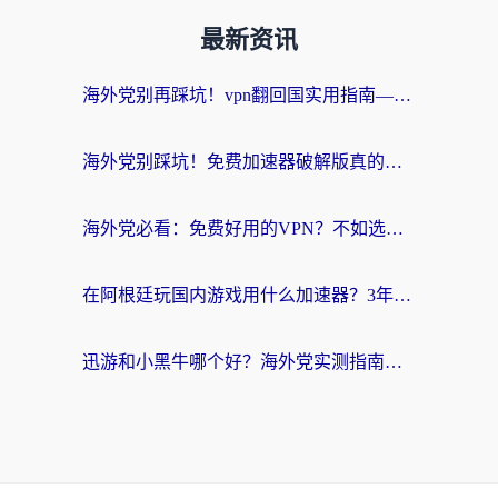
最新资讯
海外党别再踩坑！vpn翻回国实用指南——选对加速器，国内资源无缝用
海外党别踩坑！免费加速器破解版真的能用？教你无缝访问国内资源的正确姿势
海外党必看：免费好用的VPN？不如选对转国内加速器实现无缝追剧
在阿根廷玩国内游戏用什么加速器？3年海外党亲测实用指南
迅游和小黑牛哪个好？海外党实测指南，选对中国地址加速器才能无缝刷国内资源