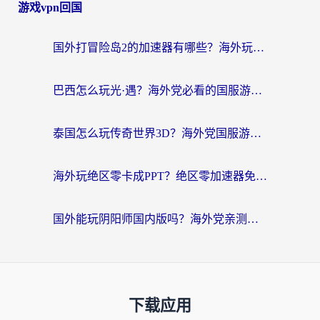
游戏vpn回国
国外打冒险岛2的加速器有哪些？海外玩家国服畅玩全攻略（附实测推荐）
巴西怎么玩光·遇？海外党必看的国服游戏加速器选择指南（附3款热门游戏实测）
泰国怎么玩传奇世界3D？海外党国服游戏加速终极指南（附非洲欧洲热门游戏解决方案）
海外玩绝区零卡成PPT？绝区零加速器免费的推荐+实用技巧，附墨西哥玩谁是卧底美国玩和平精英攻略
国外能玩阴阳师国内版吗？海外党亲测有效的国服游戏加速指南
下载应用