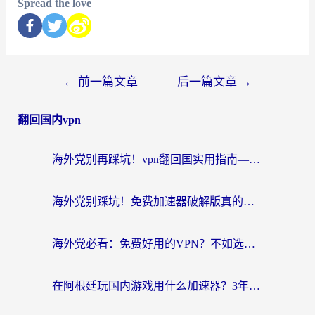
Spread the love
←
前一篇文章
后一篇文章
→
翻回国内vpn
海外党别再踩坑！vpn翻回国实用指南——选对加速器，国内资源无缝用
海外党别踩坑！免费加速器破解版真的能用？教你无缝访问国内资源的正确姿势
海外党必看：免费好用的VPN？不如选对转国内加速器实现无缝追剧
在阿根廷玩国内游戏用什么加速器？3年海外党亲测实用指南