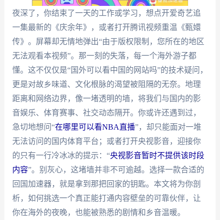
夜深了，你结束了一天的工作或学习，想点开爱奇艺追
一集最新的《庆余年》，或者打开腾讯视频重温《甄嬛
传》。屏幕却无情地弹出“由于版权限制，您所在的地区
无法观看本视频”。那一刻的失落，每一个海外游子都
懂。这不仅仅是“国外可以看中国的网站吗”的技术疑问，
更是对故乡味道、文化根脉的渴望被阻隔的无奈。地理
距离和网络边界，像一堵透明的墙，将我们与国内的影
音娱乐、体育赛事、社交动态隔开。你或许还遇到过，
急切地想问“
在哪里可以看NBA直播
”，却只能面对一堆
无法访问的国内体育平台；或者打开央视影音，迎接你
的只有一行冷冰冰的提示：“
央视影音暂时不提供该时段
内容
”。别灰心，这堵墙并非不可逾越。选择一款合适的
回国加速器，就是拿到那把回家的钥匙。本文将为你剖
析，如何挑选一个真正能打通内容壁垒的可靠伙伴，让
你在海外的夜晚，也能被熟悉的剧情和乡音温暖。