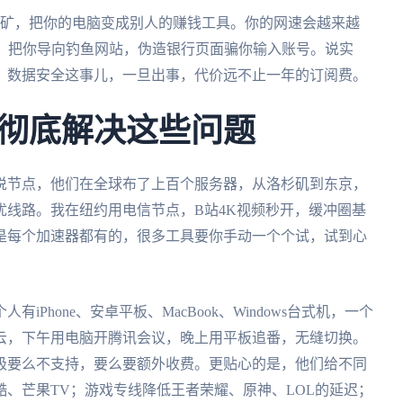
挖矿，把你的电脑变成别人的赚钱工具。你的网速会越来越
S，把你导向钓鱼网站，伪造银行页面骗你输入账号。说实
。数据安全这事儿，一旦出事，代价远不止一年的订阅费。
彻底解决这些问题
说节点，他们在全球布了上百个服务器，从洛杉矶到东京，
优线路。我在纽约用电信节点，B站4K视频秒开，缓冲圈基
是每个加速器都有的，很多工具要你手动一个个试，试到心
Phone、安卓平板、MacBook、Windows台式机，一个
云，下午用电脑开腾讯会议，晚上用平板追番，无缝切换。
极要么不支持，要么要额外收费。更贴心的是，他们给不同
、芒果TV；游戏专线降低王者荣耀、原神、LOL的延迟；