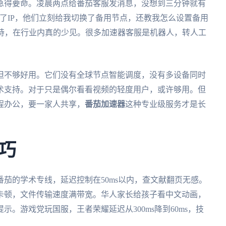
急得要命。凌晨两点给番茄客服发消息，没想到三分钟就有
蔽了IP，他们立刻给我切换了备用节点，还教我怎么设置备用
支持，在行业内真的少见。很多加速器客服是机器人，转人工
但不够好用。它们没有全球节点智能调度，没有多设备同时
技术支持。对于只是偶尔看看视频的轻度用户，或许够用。但
程办公，要一家人共享，
番茄加速器
这种专业级服务才是长
巧
茄的学术专线，延迟控制在50ms以内，查文献翻页无感。
卡顿，文件传输速度满带宽。华人家长给孩子看中文动画，
。游戏党玩国服，王者荣耀延迟从300ms降到60ms，技