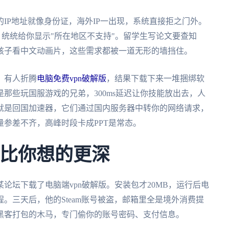
IP地址就像身份证，海外IP一出现，系统直接拒之门外。
统统给你显示"所在地区不支持"。留学生写论文要查知
孩子看中文动画片，这些需求都被一道无形的墙挡住。
。有人折腾
电脑免费vpn破解版
，结果下载下来一堆捆绑软
那些玩国服游戏的兄弟，300ms延迟让你技能放出去，人
就是回国加速器，它们通过国内服务器中转你的网络请求，
参差不齐，高峰时段卡成PPT是常态。
，比你想的更深
论坛下载了电脑端vpn破解版。安装包才20MB，运行后电
。三天后，他的Steam账号被盗，邮箱里全是境外消费提
黑客打包的木马，专门偷你的账号密码、支付信息。