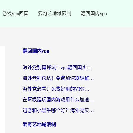
游戏vpn回国
爱奇艺地域限制
翻回国内vpn
翻回国内vpn
海外党别再踩坑！vpn翻回国实用指南——选对加速器，国内资源无缝用
海外党别踩坑！免费加速器破解版真的能用？教你无缝访问国内资源的正确姿势
海外党必看：免费好用的VPN？不如选对转国内加速器实现无缝追剧
在阿根廷玩国内游戏用什么加速器？3年海外党亲测实用指南
迅游和小黑牛哪个好？海外党实测指南，选对中国地址加速器才能无缝刷国内资源
爱奇艺地域限制