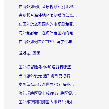
在海外如何听音乐视频？别让地域限制挡住你的华语旋律
央视影音海外地区限制播放怎么办？海外华人必看的追剧自由指南
在国外怎么看国内的电视剧免费？3个关键步骤+1款靠谱加速器帮你搞定
海外党必看：在海外看国内的电视剧的app选对了吗？3步解决地域限制烦恼
在海外如何看CCTV？留学生与海外华人的实用回国加速指南
游戏vpn回国
国外打冒险岛2的加速器有哪些？海外玩家国服畅玩全攻略（附实测推荐）
巴西怎么玩光·遇？海外党必看的国服游戏加速器选择指南（附3款热门游戏实测）
泰国怎么玩传奇世界3D？海外党国服游戏加速终极指南（附非洲欧洲热门游戏解决方案）
海外玩绝区零卡成PPT？绝区零加速器免费的推荐+实用技巧，附墨西哥玩谁是卧底美国玩和平精英攻略
国外能玩阴阳师国内版吗？海外党亲测有效的国服游戏加速指南