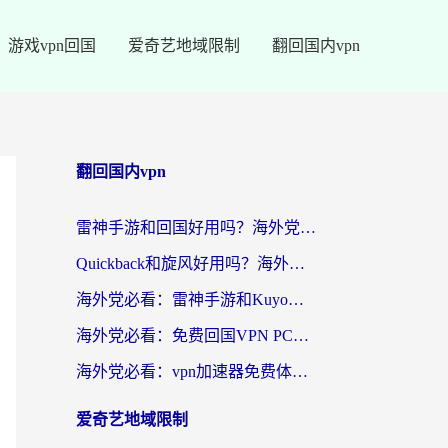
游戏vpn回国
爱奇艺地域限制
翻回国内vpn
翻回国内vpn
雷神手游和回国好用吗？海外党亲测：选对加速器才能无缝刷剧打游戏
Quickback和旋风好用吗？海外华人亲测：选对回国加速器才能无缝看央视5
海外党必看：雷神手游和Kuyo好用吗？3款回国加速器实测+避坑指南
海外党必看：免费回国VPN PC真的能用？附国内高速VPN选择全攻略
海外党必看：vpn加速器免费体验？选对回国加速器才能无缝刷国内剧玩国服
爱奇艺地域限制