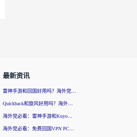
最新资讯
雷神手游和回国好用吗？海外党亲测：选对加速器才能无缝刷剧打游戏
Quickback和旋风好用吗？海外华人亲测：选对回国加速器才能无缝看央视5
海外党必看：雷神手游和Kuyo好用吗？3款回国加速器实测+避坑指南
海外党必看：免费回国VPN PC真的能用？附国内高速VPN选择全攻略