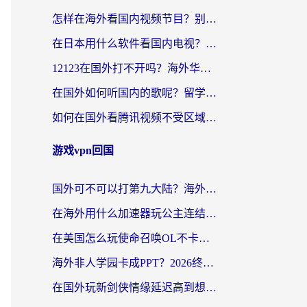
怎样在海外看国内视频节目？别再踩坑！留学生和海外华人的专属解决方案
在日本用什么软件看国内电视？这篇攻略帮你告别地域限制
12123在国外打不开吗？海外华人亲测有效的回国加速方案
在国外如何听国内的歌呢？留学生亲测有效的回国加速方案
如何在国外看腾讯视频不受区域限制？留学生亲测有效的回国加速指南
游戏vpn回国
国外可不可以打第九大陆？海外玩家国服畅玩终极指南（附3大热门游戏解决妙招）
在海外用什么加速器玩公主连结：Re？老玩家亲测的稳定方案来了
在美国怎么玩使命召唤OL不卡？海外党亲测有效的国服游戏加速器指南
海外非人学园卡成PPT？2026终极加速器指南：从暗区突围到王国纪元，一篇搞定
在国外玩新剑侠情缘延迟高到想摔手机？海外玩家亲测有效的加速器选择指南