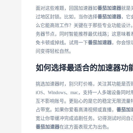
面对这些难题，回国加速器如
番茄加速器
就是
过地区封锁。比如，当你选择
番茄加速器
，它
么它能高效工作？关键在于那些专业功能设计
务器节点，同时智能推荐最优线路；这意味着
免卡顿或掉线。试用一下
番茄加速器
，你会惊
问变得轻松自然。
如何选择最适合的加速器功
挑选加速器时，别只盯价格，关注其功能是否
iOS、Windows、mac，支持一人多端设备
互不影响账号。更贴心的是它的稳定无限流量
占带宽。如果你爱看高清视频或直播，
番茄加
宽让你零缓冲完成追剧任务。记得测试时问自己：
番茄加速器
在这方面表现尤为出色。