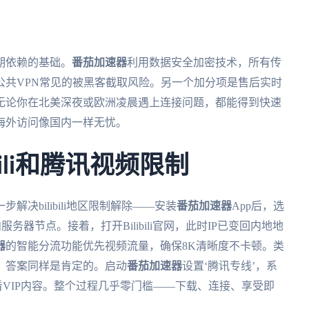
期依赖的基础。
番茄加速器
利用数据安全加密技术，所有传
公共VPN常见的被黑客截取风险。另一个加分项是售后实时
。无论你在北美深夜或欧洲凌晨遇上连接问题，都能得到快速
海外访问像国内一样无忧。
bili和腾讯视频限制
决bilibili地区限制解除——安装
番茄加速器
App后，选
务器节点。接着，打开Bilibili官网，此时IP已变回内地地
器
的智能分流功能优先视频流量，确保8K清晰度不卡顿。类
？答案同样是肯定的。启动
番茄加速器
设置‘腾讯专线’，系
看VIP内容。整个过程几乎零门槛——下载、连接、享受即