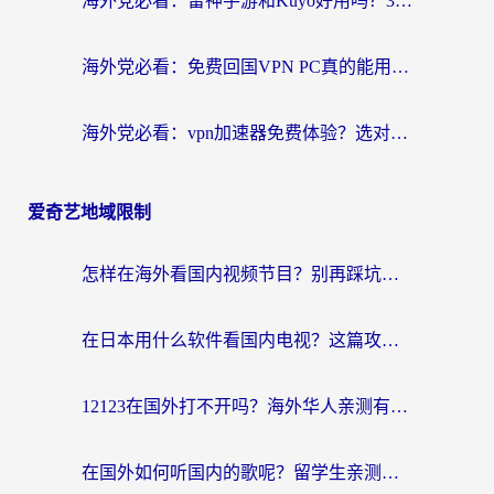
海外党必看：雷神手游和Kuyo好用吗？3款回国加速器实测+避坑指南
海外党必看：免费回国VPN PC真的能用？附国内高速VPN选择全攻略
海外党必看：vpn加速器免费体验？选对回国加速器才能无缝刷国内剧玩国服
爱奇艺地域限制
怎样在海外看国内视频节目？别再踩坑！留学生和海外华人的专属解决方案
在日本用什么软件看国内电视？这篇攻略帮你告别地域限制
12123在国外打不开吗？海外华人亲测有效的回国加速方案
在国外如何听国内的歌呢？留学生亲测有效的回国加速方案