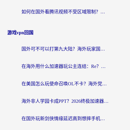
如何在国外看腾讯视频不受区域限制？留学生亲测有效的回国加速指南
游戏vpn回国
国外可不可以打第九大陆？海外玩家国服畅玩终极指南（附3大热门游戏解决妙招）
在海外用什么加速器玩公主连结：Re？老玩家亲测的稳定方案来了
在美国怎么玩使命召唤OL不卡？海外党亲测有效的国服游戏加速器指南
海外非人学园卡成PPT？2026终极加速器指南：从暗区突围到王国纪元，一篇搞定
在国外玩新剑侠情缘延迟高到想摔手机？海外玩家亲测有效的加速器选择指南