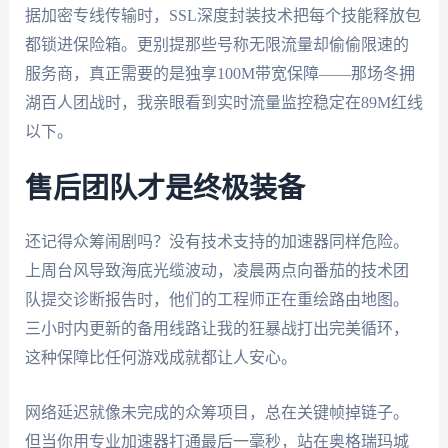
据加密专线传输时，SSL深度封装技术把每个技能释放包
都锁进保险箱。更别提那些号称无限流量却偷偷限速的
服务商，真正需要的是独享100M带宽保障——那场冬拥
湖百人团战时，我亲眼看到实时流量监控稳定在89M红线
以下。
售后团队才是终极装备
还记得
众筹闹剧吗？没有技术支持的加速器同样危险。
上周台风导致海底光缆波动，凌晨两点向番茄的技术团
队提交诊断报告时，他们的工程师正在重绘路由地图。
三小时内更新的备用线路让我的狂暴战打出完美循环，
这种保障比任何游戏成就都让人安心。
网络延迟就像未完成的众筹项目，总在关键帧掉链子。
但当你用专业加速器打通最后一毫秒，站在奥格瑞玛城