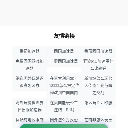
友情链接
番茄加速器
回国加速器
番茄回国加速器
免费回国游戏加
一键回国加速器
奇迹MU加速用什
速器
么比较好
钢岚国外玩延迟
在意大利用掌上
新加坡怎么玩七
很高怎么办
12333怎么把定位
人传奇：光与暗
修改到中国国内
之交战
海外玩魔兽世界
在美国能玩公主
怎么玩Dive欧服
怀旧服加速器
连结：Re吗
优酷有地区限制
国外怎么打反恐
在南非怎么玩王
吗
精英：全球攻势
者荣耀