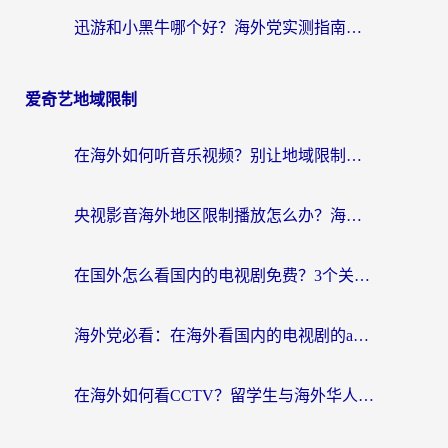
迅游和小黑牛哪个好？海外党实测指南，选对中国地址加速器才能无缝刷国内资源
爱奇艺地域限制
在海外如何听音乐视频？别让地域限制挡住你的华语旋律
央视影音海外地区限制播放怎么办？海外华人必看的追剧自由指南
在国外怎么看国内的电视剧免费？3个关键步骤+1款靠谱加速器帮你搞定
海外党必看：在海外看国内的电视剧的app选对了吗？3步解决地域限制烦恼
在海外如何看CCTV？留学生与海外华人的实用回国加速指南