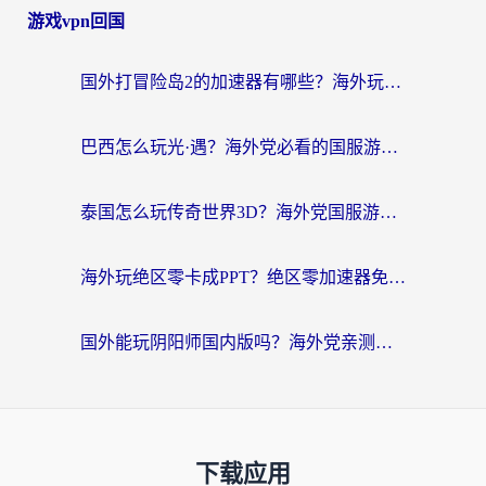
游戏vpn回国
国外打冒险岛2的加速器有哪些？海外玩家国服畅玩全攻略（附实测推荐）
巴西怎么玩光·遇？海外党必看的国服游戏加速器选择指南（附3款热门游戏实测）
泰国怎么玩传奇世界3D？海外党国服游戏加速终极指南（附非洲欧洲热门游戏解决方案）
海外玩绝区零卡成PPT？绝区零加速器免费的推荐+实用技巧，附墨西哥玩谁是卧底美国玩和平精英攻略
国外能玩阴阳师国内版吗？海外党亲测有效的国服游戏加速指南
下载应用