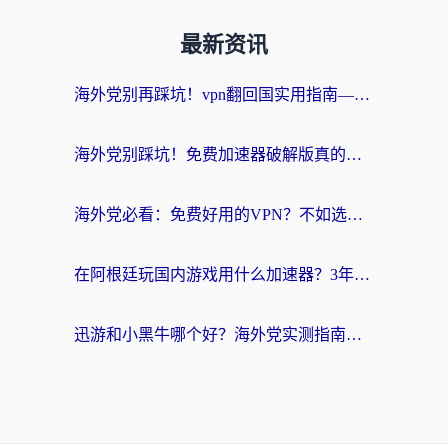
最新资讯
海外党别再踩坑！vpn翻回国实用指南——选对加速器，国内资源无缝用
海外党别踩坑！免费加速器破解版真的能用？教你无缝访问国内资源的正确姿势
海外党必看：免费好用的VPN？不如选对转国内加速器实现无缝追剧
在阿根廷玩国内游戏用什么加速器？3年海外党亲测实用指南
迅游和小黑牛哪个好？海外党实测指南，选对中国地址加速器才能无缝刷国内资源