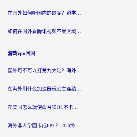
在国外如何听国内的歌呢？留学生亲测有效的回国加速方案
如何在国外看腾讯视频不受区域限制？留学生亲测有效的回国加速指南
游戏vpn回国
国外可不可以打第九大陆？海外玩家国服畅玩终极指南（附3大热门游戏解决妙招）
在海外用什么加速器玩公主连结：Re？老玩家亲测的稳定方案来了
在美国怎么玩使命召唤OL不卡？海外党亲测有效的国服游戏加速器指南
海外非人学园卡成PPT？2026终极加速器指南：从暗区突围到王国纪元，一篇搞定