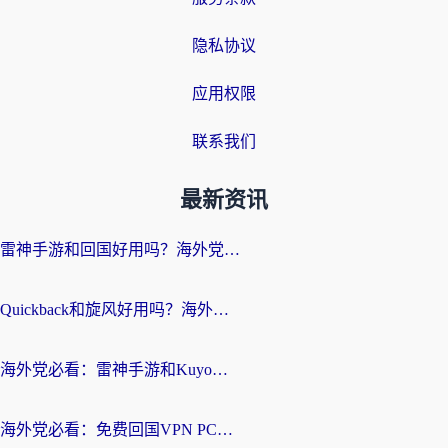
隐私协议
应用权限
联系我们
最新资讯
雷神手游和回国好用吗？海外党亲测：选对加速器才能无缝刷剧打游戏
Quickback和旋风好用吗？海外华人亲测：选对回国加速器才能无缝看央视5
海外党必看：雷神手游和Kuyo好用吗？3款回国加速器实测+避坑指南
海外党必看：免费回国VPN PC真的能用？附国内高速VPN选择全攻略