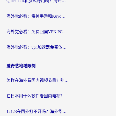
Quickback和旋风好用吗？海外华人亲测：选对回国加速器才能无缝看央视5
海外党必看：雷神手游和Kuyo好用吗？3款回国加速器实测+避坑指南
海外党必看：免费回国VPN PC真的能用？附国内高速VPN选择全攻略
海外党必看：vpn加速器免费体验？选对回国加速器才能无缝刷国内剧玩国服
爱奇艺地域限制
怎样在海外看国内视频节目？别再踩坑！留学生和海外华人的专属解决方案
在日本用什么软件看国内电视？这篇攻略帮你告别地域限制
12123在国外打不开吗？海外华人亲测有效的回国加速方案