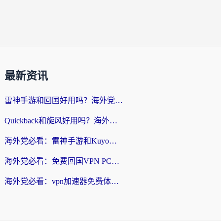
最新资讯
雷神手游和回国好用吗？海外党亲测：选对加速器才能无缝刷剧打游戏
Quickback和旋风好用吗？海外华人亲测：选对回国加速器才能无缝看央视5
海外党必看：雷神手游和Kuyo好用吗？3款回国加速器实测+避坑指南
海外党必看：免费回国VPN PC真的能用？附国内高速VPN选择全攻略
海外党必看：vpn加速器免费体验？选对回国加速器才能无缝刷国内剧玩国服