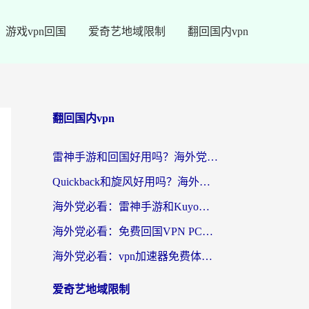
游戏vpn回国
爱奇艺地域限制
翻回国内vpn
翻回国内vpn
雷神手游和回国好用吗？海外党亲测：选对加速器才能无缝刷剧打游戏
Quickback和旋风好用吗？海外华人亲测：选对回国加速器才能无缝看央视5
海外党必看：雷神手游和Kuyo好用吗？3款回国加速器实测+避坑指南
海外党必看：免费回国VPN PC真的能用？附国内高速VPN选择全攻略
海外党必看：vpn加速器免费体验？选对回国加速器才能无缝刷国内剧玩国服
爱奇艺地域限制