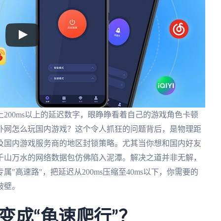
200ms以上的延迟数字，眼睁睁看着自己的游戏角色卡顿
外网怎么玩国内游戏？这个令人抓狂的问题背后，是物理距
及国内游戏服务商的地区封锁策略。尤其当你想和国内好友
千山万水的网络数据包仿佛陷入泥潭。解决之道并非无解，
"高速路"，把延迟从200ms压缩至40ms以下，你需要的
破壁。
变成“龟速爬行”？