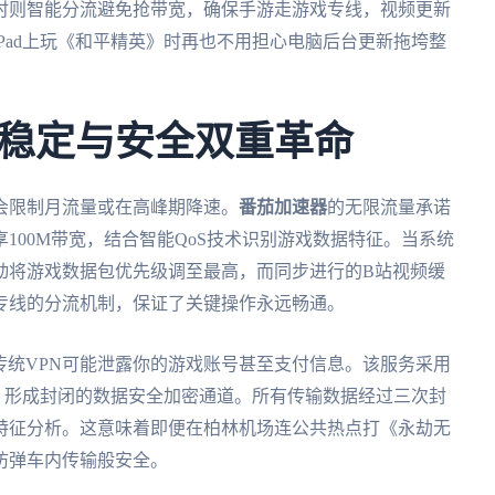
时则智能分流避免抢带宽，确保手游走游戏专线，视频更新
Pad上玩《和平精英》时再也不用担心电脑后台更新拖垮整
稳定与安全双重革命
会限制月流量或在高峰期降速。
番茄加速器
的无限流量承诺
100M带宽，结合智能QoS技术识别游戏数据特征。当系统
动将游戏数据包优先级调至最高，而同步进行的B站视频缓
专线的分流机制，保证了关键操作永远畅通。
，传统VPN可能泄露你的游戏账号甚至支付信息。该服务采用
隧道，形成封闭的数据安全加密通道。所有传输数据经过三次封
特征分析。这意味着即便在柏林机场连公共热点打《永劫无
防弹车内传输般安全。