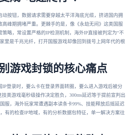
启动按钮，数据请求需要穿越太平洋海底光缆，挤进国内拥
致高峰期拥堵严重。更棘手的是，像《永劫无间》这类国服
策略，常设置严格的IP检测机制，海外IP直接被判定为“不
明家里是千兆光纤，打开国服游戏却像回到拨号上网年代的根
别游戏封锁的核心痛点
国IP登录时，要么卡在登录界面转圈，要么进入游戏后被分
技类游戏毫秒级操作决定胜负，300ms延迟等于提前宣判出
国服，海外玩家常遭遇副本读条卡99%、技能释放后摇延迟
，有的检查IP地域，有的分析数据包特征，单一解决方案往