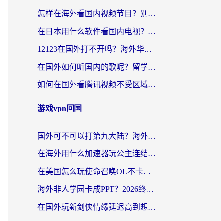
怎样在海外看国内视频节目？别再踩坑！留学生和海外华人的专属解决方案
在日本用什么软件看国内电视？这篇攻略帮你告别地域限制
12123在国外打不开吗？海外华人亲测有效的回国加速方案
在国外如何听国内的歌呢？留学生亲测有效的回国加速方案
如何在国外看腾讯视频不受区域限制？留学生亲测有效的回国加速指南
游戏vpn回国
国外可不可以打第九大陆？海外玩家国服畅玩终极指南（附3大热门游戏解决妙招）
在海外用什么加速器玩公主连结：Re？老玩家亲测的稳定方案来了
在美国怎么玩使命召唤OL不卡？海外党亲测有效的国服游戏加速器指南
海外非人学园卡成PPT？2026终极加速器指南：从暗区突围到王国纪元，一篇搞定
在国外玩新剑侠情缘延迟高到想摔手机？海外玩家亲测有效的加速器选择指南