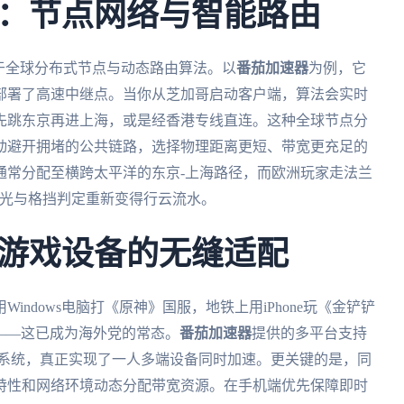
：节点网络与智能路由
于全球分布式节点与动态路由算法。以
番茄加速器
为例，它
纽部署了高速中继点。当你从芝加哥启动客户端，算法会实时
先跳东京再进上海，或是经香港专线直连。这种全球节点分
动避开拥堵的公共链路，选择物理距离更短、带宽更充足的
通常分配至横跨太平洋的东京-上海路径，而欧洲玩家走法兰
击刀光与格挡判定重新变得行云流水。
游戏设备的无缝适配
ndows电脑打《原神》国服，地铁上用iPhone玩《金铲铲
》——这已成为海外党的常态。
番茄加速器
提供的多平台支持
、mac四大系统，真正实现了一人多端设备同时加速。更关键的是，同
特性和网络环境动态分配带宽资源。在手机端优先保障即时