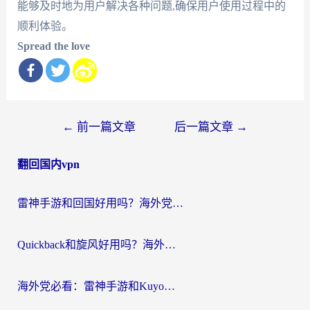
能够及时地为用户解决各种问题,确保用户使用过程中的
顺利体验。
Spread the love
文
←
前一篇文章
后一篇文章
→
章
翻回国内vpn
导
航
雷神手游和回国好用吗？海外党亲测：选对加速器才能无缝刷剧打游戏
Quickback和旋风好用吗？海外华人亲测：选对回国加速器才能无缝看央视5
海外党必看：雷神手游和Kuyo好用吗？3款回国加速器实测+避坑指南