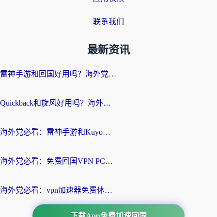
联系我们
最新资讯
雷神手游和回国好用吗？海外党亲测：选对加速器才能无缝刷剧打游戏
Quickback和旋风好用吗？海外华人亲测：选对回国加速器才能无缝看央视5
海外党必看：雷神手游和Kuyo好用吗？3款回国加速器实测+避坑指南
海外党必看：免费回国VPN PC真的能用？附国内高速VPN选择全攻略
海外党必看：vpn加速器免费体验？选对回国加速器才能无缝刷国内剧玩国服
下载App免费加速回国