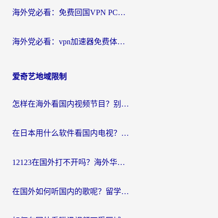
海外党必看：免费回国VPN PC真的能用？附国内高速VPN选择全攻略
海外党必看：vpn加速器免费体验？选对回国加速器才能无缝刷国内剧玩国服
爱奇艺地域限制
怎样在海外看国内视频节目？别再踩坑！留学生和海外华人的专属解决方案
在日本用什么软件看国内电视？这篇攻略帮你告别地域限制
12123在国外打不开吗？海外华人亲测有效的回国加速方案
在国外如何听国内的歌呢？留学生亲测有效的回国加速方案