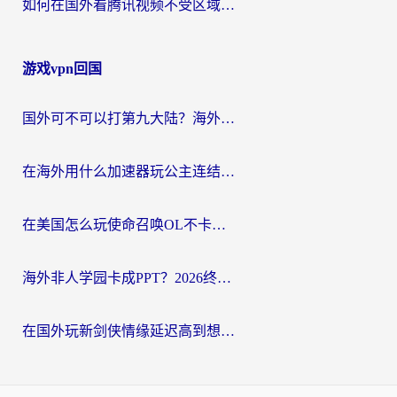
如何在国外看腾讯视频不受区域限制？留学生亲测有效的回国加速指南
游戏vpn回国
国外可不可以打第九大陆？海外玩家国服畅玩终极指南（附3大热门游戏解决妙招）
在海外用什么加速器玩公主连结：Re？老玩家亲测的稳定方案来了
在美国怎么玩使命召唤OL不卡？海外党亲测有效的国服游戏加速器指南
海外非人学园卡成PPT？2026终极加速器指南：从暗区突围到王国纪元，一篇搞定
在国外玩新剑侠情缘延迟高到想摔手机？海外玩家亲测有效的加速器选择指南