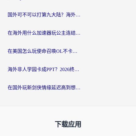
国外可不可以打第九大陆？海外玩家国服畅玩终极指南（附3大热门游戏解决妙招）
在海外用什么加速器玩公主连结：Re？老玩家亲测的稳定方案来了
在美国怎么玩使命召唤OL不卡？海外党亲测有效的国服游戏加速器指南
海外非人学园卡成PPT？2026终极加速器指南：从暗区突围到王国纪元，一篇搞定
在国外玩新剑侠情缘延迟高到想摔手机？海外玩家亲测有效的加速器选择指南
下载应用