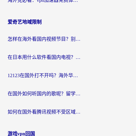
海外党必看：vpn加速器免费体验？选对回国加速器才能无缝刷国内剧玩国服
爱奇艺地域限制
怎样在海外看国内视频节目？别再踩坑！留学生和海外华人的专属解决方案
在日本用什么软件看国内电视？这篇攻略帮你告别地域限制
12123在国外打不开吗？海外华人亲测有效的回国加速方案
在国外如何听国内的歌呢？留学生亲测有效的回国加速方案
如何在国外看腾讯视频不受区域限制？留学生亲测有效的回国加速指南
游戏vpn回国