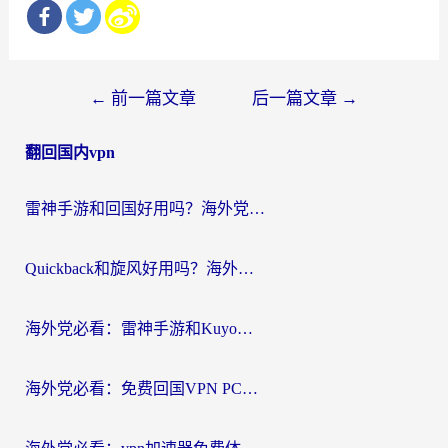
文
←
前一篇文章
后一篇文章
→
章
翻回国内vpn
导
航
雷神手游和回国好用吗？海外党亲测：选对加速器才能无缝刷剧打游戏
Quickback和旋风好用吗？海外华人亲测：选对回国加速器才能无缝看央视5
海外党必看：雷神手游和Kuyo好用吗？3款回国加速器实测+避坑指南
海外党必看：免费回国VPN PC真的能用？附国内高速VPN选择全攻略