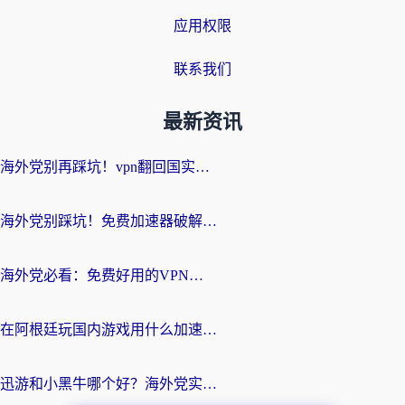
应用权限
联系我们
最新资讯
海外党别再踩坑！vpn翻回国实用指南——选对加速器，国内资源无缝用
海外党别踩坑！免费加速器破解版真的能用？教你无缝访问国内资源的正确姿势
海外党必看：免费好用的VPN？不如选对转国内加速器实现无缝追剧
在阿根廷玩国内游戏用什么加速器？3年海外党亲测实用指南
迅游和小黑牛哪个好？海外党实测指南，选对中国地址加速器才能无缝刷国内资源