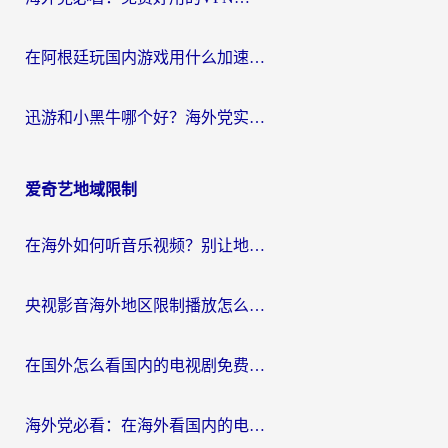
在阿根廷玩国内游戏用什么加速器？3年海外党亲测实用指南
迅游和小黑牛哪个好？海外党实测指南，选对中国地址加速器才能无缝刷国内资源
爱奇艺地域限制
在海外如何听音乐视频？别让地域限制挡住你的华语旋律
央视影音海外地区限制播放怎么办？海外华人必看的追剧自由指南
在国外怎么看国内的电视剧免费？3个关键步骤+1款靠谱加速器帮你搞定
海外党必看：在海外看国内的电视剧的app选对了吗？3步解决地域限制烦恼