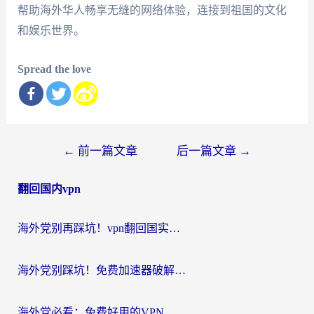
帮助海外华人畅享无缝的网络体验，连接到祖国的文化
和娱乐世界。
Spread the love
文
←
前一篇文章
后一篇文章
→
章
翻回国内vpn
导
航
海外党别再踩坑！vpn翻回国实用指南——选对加速器，国内资源无缝用
海外党别踩坑！免费加速器破解版真的能用？教你无缝访问国内资源的正确姿势
海外党必看：免费好用的VPN？不如选对转国内加速器实现无缝追剧