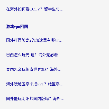
在海外如何看CCTV？留学生与海外华人的实用回国加速指南
游戏vpn回国
国外打冒险岛2的加速器有哪些？海外玩家国服畅玩全攻略（附实测推荐）
巴西怎么玩光·遇？海外党必看的国服游戏加速器选择指南（附3款热门游戏实测）
泰国怎么玩传奇世界3D？海外党国服游戏加速终极指南（附非洲欧洲热门游戏解决方案）
海外玩绝区零卡成PPT？绝区零加速器免费的推荐+实用技巧，附墨西哥玩谁是卧底美国玩和平精英攻略
国外能玩阴阳师国内版吗？海外党亲测有效的国服游戏加速指南