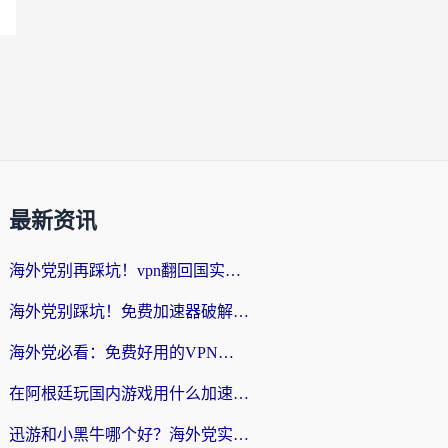
最新资讯
海外党别再踩坑！vpn翻回国实用指南——选对加速器，国内资源无缝用
海外党别踩坑！免费加速器破解版真的能用？教你无缝访问国内资源的正确姿势
海外党必看：免费好用的VPN？不如选对转国内加速器实现无缝追剧
在阿根廷玩国内游戏用什么加速器？3年海外党亲测实用指南
迅游和小黑牛哪个好？海外党实测指南，选对中国地址加速器才能无缝刷国内资源