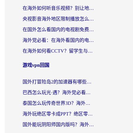
在海外如何听音乐视频？别让地域限制挡住你的华语旋律
央视影音海外地区限制播放怎么办？海外华人必看的追剧自由指南
在国外怎么看国内的电视剧免费？3个关键步骤+1款靠谱加速器帮你搞定
海外党必看：在海外看国内的电视剧的app选对了吗？3步解决地域限制烦恼
在海外如何看CCTV？留学生与海外华人的实用回国加速指南
游戏vpn回国
国外打冒险岛2的加速器有哪些？海外玩家国服畅玩全攻略（附实测推荐）
巴西怎么玩光·遇？海外党必看的国服游戏加速器选择指南（附3款热门游戏实测）
泰国怎么玩传奇世界3D？海外党国服游戏加速终极指南（附非洲欧洲热门游戏解决方案）
海外玩绝区零卡成PPT？绝区零加速器免费的推荐+实用技巧，附墨西哥玩谁是卧底美国玩和平精英攻略
国外能玩阴阳师国内版吗？海外党亲测有效的国服游戏加速指南