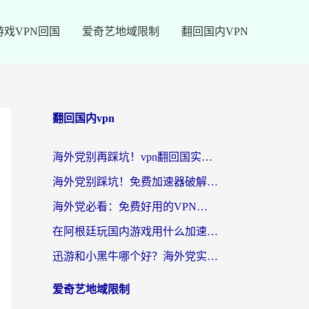
游戏VPN回国
爱奇艺地域限制
翻回国内VPN
翻回国内vpn
海外党别再踩坑！vpn翻回国实用指南——选对加速器，国内资源无缝用
海外党别踩坑！免费加速器破解版真的能用？教你无缝访问国内资源的正确姿势
海外党必看：免费好用的VPN？不如选对转国内加速器实现无缝追剧
在阿根廷玩国内游戏用什么加速器？3年海外党亲测实用指南
迅游和小黑牛哪个好？海外党实测指南，选对中国地址加速器才能无缝刷国内资源
爱奇艺地域限制